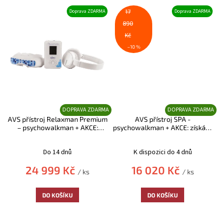
Doprava ZDARMA
17
Doprava ZDARMA
890
Kč
–10 %
ZDARMA
ZDARMA
AVS přístroj Relaxman Premium
AVS přístroj SPA -
– psychowalkman + AKCE:
psychowalkman + AKCE: získáte
získáte poukaz na 500,-Kč
+
poukaz na 500,-Kč
+ AKCE:
Průměrné
Průměrné
AKCE: získáte poukaz na 500,-Kč
získáte poukaz na 500,-Kč
hodnocení
hodnocení
Do 14 dnů
K dispozici do 4 dnů
produktu
produktu
je
je
24 999 Kč
16 020 Kč
/ ks
/ ks
5,0
5,0
z
z
5
5
DO KOŠÍKU
DO KOŠÍKU
hvězdiček.
hvězdiček.