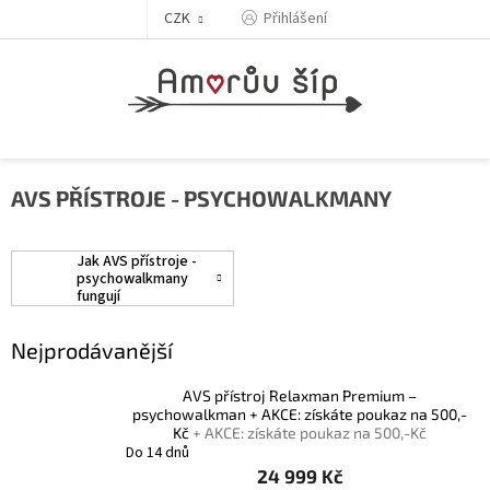
Přejít
Přihlášení
CZK
na
obsah
AVS PŘÍSTROJE - PSYCHOWALKMANY
Jak AVS přístroje -
psychowalkmany
fungují
Nejprodávanější
AVS přístroj Relaxman Premium –
psychowalkman + AKCE: získáte poukaz na 500,-
Kč
+ AKCE: získáte poukaz na 500,-Kč
Do 14 dnů
24 999 Kč