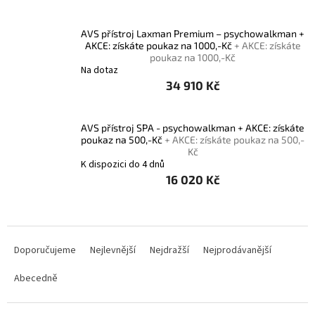
AVS přístroj Laxman Premium – psychowalkman +
AKCE: získáte poukaz na 1000,-Kč
+ AKCE: získáte
poukaz na 1000,-Kč
Na dotaz
34 910 Kč
AVS přístroj SPA - psychowalkman + AKCE: získáte
poukaz na 500,-Kč
+ AKCE: získáte poukaz na 500,-
Kč
K dispozici do 4 dnů
16 020 Kč
Ř
a
Doporučujeme
Nejlevnější
Nejdražší
Nejprodávanější
z
e
Abecedně
n
í