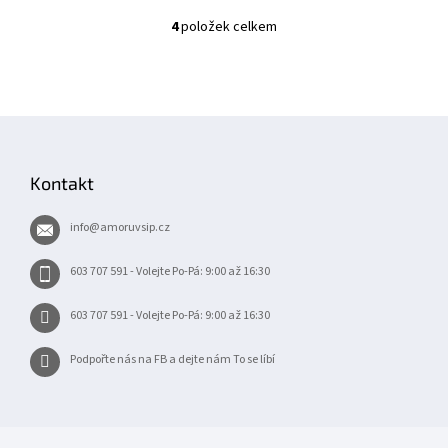
4
položek celkem
O
v
l
á
d
Z
a
á
c
í
p
Kontakt
p
a
r
t
v
info
@
amoruvsip.cz
í
k
y
603 707 591 - Volejte Po-Pá: 9:00 až 16:30
v
ý
603 707 591 - Volejte Po-Pá: 9:00 až 16:30
p
i
s
Podpořte nás na FB a dejte nám To se líbí
u