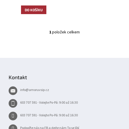
DO KOŠÍKU
1
položek celkem
O
v
l
á
d
Z
a
á
c
í
p
Kontakt
p
a
r
t
v
info
@
amoruvsip.cz
í
k
y
603 707 591 - Volejte Po-Pá: 9:00 až 16:30
v
ý
603 707 591 - Volejte Po-Pá: 9:00 až 16:30
p
i
s
Podpořte nás na FB a dejte nám To se líbí