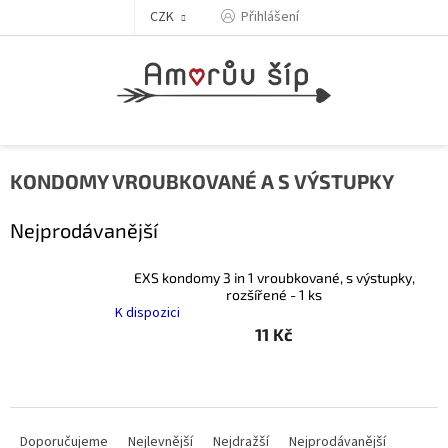
Přejít
Přihlášení
CZK
na
obsah
KONDOMY VROUBKOVANÉ A S VÝSTUPKY
Nejprodávanější
EXS kondomy 3 in 1 vroubkované, s výstupky,
rozšířené - 1 ks
K dispozici
11 Kč
Ř
a
Doporučujeme
Nejlevnější
Nejdražší
Nejprodávanější