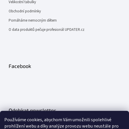
Velikostní tabulky
Obchodní podmínky
Pomáháme nemocným dětem
O data produktů pečuje profesionál UPDATER.cz
Facebook
Odebírat newsletter
Používáme cookies, abychom Vám umožnili spolehlivé
Vložte svůj e-mail a my vám budeme zasílat informace o nových
prohlížení webu a díky analýze provozu webu neustále pro
produktech na našem e-shopu.