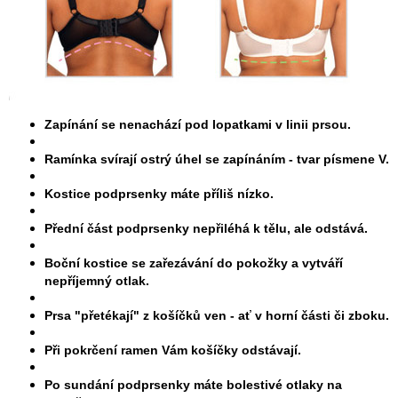
Zapínání se nenachází pod lopatkami v linii prsou.
Ramínka svírají ostrý úhel se zapínáním - tvar písmene V.
Kostice podprsenky máte příliš nízko.
Přední část podprsenky nepřiléhá k tělu, ale odstává.
Boční kostice se zařezávání do pokožky a vytváří
nepříjemný otlak.
Prsa "přetékají" z košíčků ven - ať v horní části či zboku.
Při pokrčení ramen Vám košíčky odstávají.
Po sundání podprsenky máte bolestivé otlaky na