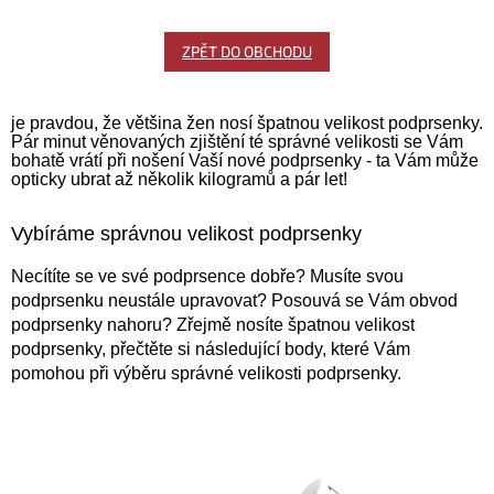
ZPĚT DO OBCHODU
je pravdou, že většina žen nosí špatnou velikost podprsenky.
Pár minut věnovaných zjištění té správné velikosti se Vám
bohatě vrátí při nošení Vaší nové podprsenky - ta Vám může
opticky ubrat až několik kilogramů a pár let!
Vybíráme správnou velikost podprsenky
Necítíte se ve své podprsence dobře? Musíte svou
podprsenku neustále upravovat? Posouvá se Vám obvod
podprsenky nahoru? Zřejmě nosíte špatnou velikost
podprsenky, přečtěte si následující body, které Vám
pomohou při výběru správné velikosti podprsenky.