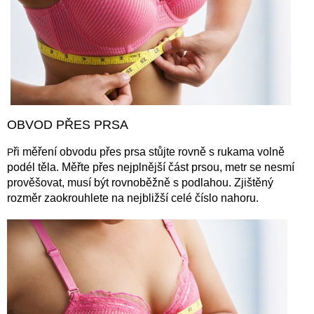
OBVOD PŘES PRSA
ři měření obvodu přes prsa stůjte rovně s rukama volně
P
podél těla. Měřte přes nejplnější část prsou, metr se nesmí
prověšovat, musí být rovnoběžně s podlahou. Zjištěný
rozměr zaokrouhlete na nejbližší celé číslo nahoru.