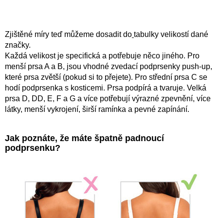
Zjištěné míry teď můžeme dosadit do
tabulky velikostí dané
značky.
Každá velikost je specifická a potřebuje něco jiného. Pro
menší prsa A a B, jsou vhodné zvedací podprsenky push-up,
které prsa zvětší (pokud si to přejete). Pro střední prsa C se
hodí podprsenka s kosticemi. Prsa podpírá a tvaruje. Velká
prsa D, DD, E, F a G a více potřebují výrazné zpevnění, více
látky, menší vykrojení, širší ramínka a pevné zapínání.
Jak poznáte, že máte špatně padnoucí
podprsenku?