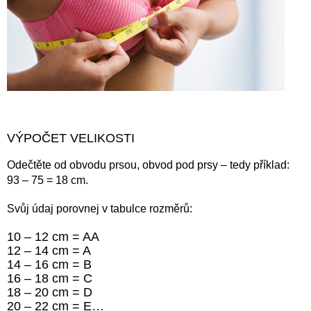
VÝPOČET VELIKOSTI
Odečtěte od obvodu prsou, obvod pod prsy – tedy příklad:
93 – 75 = 18 cm.
Svůj údaj porovnej v tabulce rozměrů:
10 – 12 cm = AA
12 – 14 cm = A
14 – 16 cm = B
16 – 18 cm = C
18 – 20 cm = D
20 – 22 cm = E…