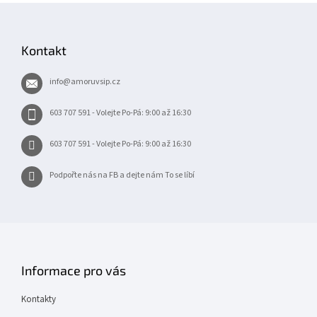
Z
á
p
Kontakt
a
t
info
@
amoruvsip.cz
í
603 707 591 - Volejte Po-Pá: 9:00 až 16:30
603 707 591 - Volejte Po-Pá: 9:00 až 16:30
Podpořte nás na FB a dejte nám To se líbí
Informace pro vás
Kontakty