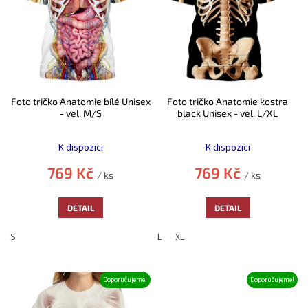
u
s
k
p
t
r
ů
o
d
u
k
Foto tričko Anatomie bílé Unisex
Foto tričko Anatomie kostra
t
- vel. M/S
black Unisex - vel. L/XL
ů
Průměrné
Průměrné
hodnocení
hodnocení
K dispozici
K dispozici
produktu
produktu
je
je
769 Kč
769 Kč
/ ks
/ ks
5,0
5,0
z
z
5
5
DETAIL
DETAIL
hvězdiček.
hvězdiček.
S
L
XL
Doporučujeme!
Doporučujeme!