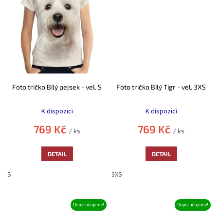
Foto tričko Bílý pejsek - vel. S
Foto tričko Bílý Tigr - vel. 3XS
Průměrné
Průměrné
hodnocení
hodnocení
K dispozici
K dispozici
produktu
produktu
je
je
769 Kč
769 Kč
/ ks
/ ks
5,0
5,0
z
z
5
5
DETAIL
DETAIL
hvězdiček.
hvězdiček.
S
3XS
Doporučujeme!
Doporučujeme!