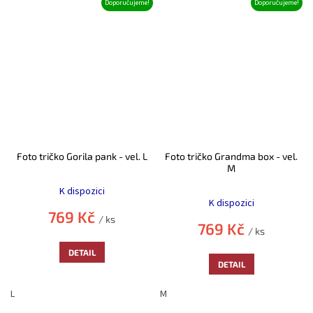
Doporučujeme!
Doporučujeme!
Foto tričko Gorila pank - vel. L
Foto tričko Grandma box - vel.
M
Průměrné
Průměrné
hodnocení
K dispozici
hodnocení
produktu
K dispozici
produktu
je
769 Kč
/ ks
je
5,0
769 Kč
/ ks
5,0
z
z
5
DETAIL
5
hvězdiček.
DETAIL
hvězdiček.
L
M