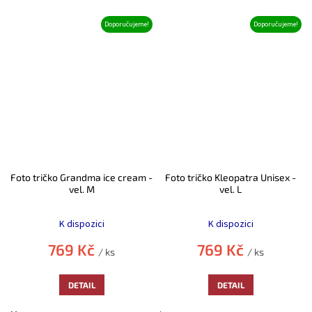
Doporučujeme!
Doporučujeme!
Foto tričko Grandma ice cream -
Foto tričko Kleopatra Unisex -
vel. M
vel. L
Průměrné
Průměrné
hodnocení
hodnocení
K dispozici
K dispozici
produktu
produktu
je
je
769 Kč
769 Kč
/ ks
/ ks
5,0
5,0
z
z
5
5
DETAIL
DETAIL
hvězdiček.
hvězdiček.