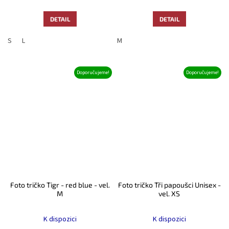
z
z
5
5
DETAIL
DETAIL
hvězdiček.
hvězdiček.
S
L
M
Doporučujeme!
Doporučujeme!
Foto tričko Tigr - red blue - vel.
Foto tričko Tři papoušci Unisex -
M
vel. XS
Průměrné
Průměrné
hodnocení
hodnocení
K dispozici
K dispozici
produktu
produktu