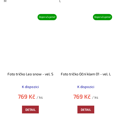
M
L
Doporučujeme!
Doporučujeme!
Foto tričko Leo snow - vel. S
Foto tričko Oční klam 01 - vel. L
Průměrné
Průměrné
hodnocení
hodnocení
K dispozici
K dispozici
produktu
produktu
je
je
769 Kč
769 Kč
/ ks
/ ks
5,0
5,0
z
z
5
5
DETAIL
DETAIL
hvězdiček.
hvězdiček.