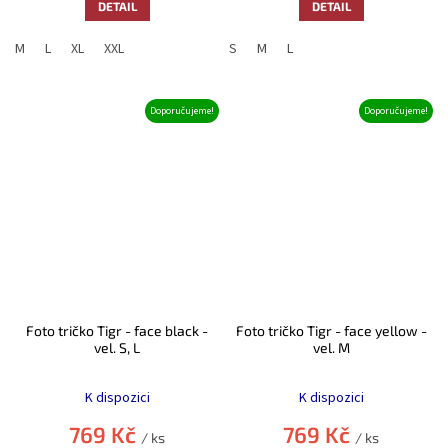
5
5
DETAIL
DETAIL
hvězdiček.
hvězdiček.
M
L
XL
XXL
S
M
L
Doporučujeme!
Doporučujeme!
Foto tričko Tigr - face black -
Foto tričko Tigr - face yellow -
vel. S, L
vel. M
Průměrné
Průměrné
hodnocení
hodnocení
K dispozici
K dispozici
produktu
produktu
je
je
769 Kč
769 Kč
/ ks
/ ks
5,0
5,0