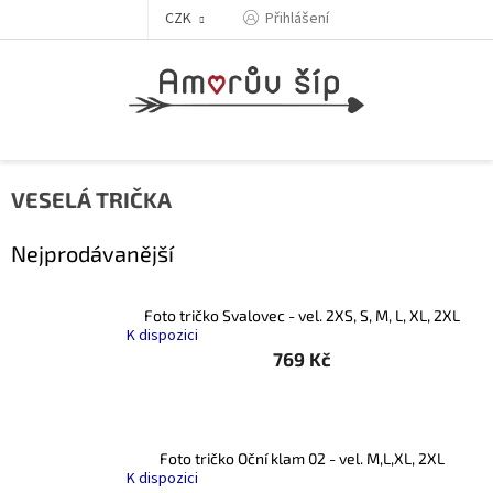
Přejít
Přihlášení
CZK
na
obsah
VESELÁ TRIČKA
Nejprodávanější
Foto tričko Svalovec - vel. 2XS, S, M, L, XL, 2XL
K dispozici
769 Kč
Foto tričko Oční klam 02 - vel. M,L,XL, 2XL
K dispozici