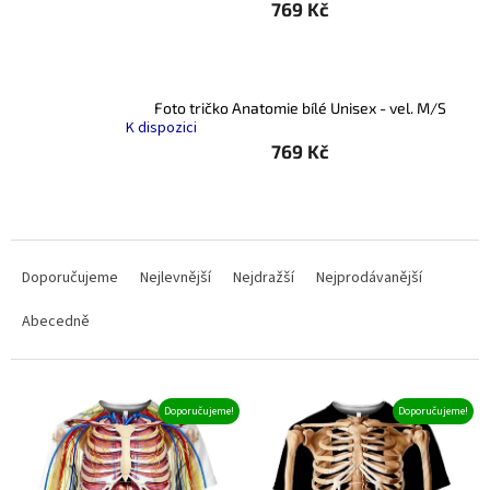
769 Kč
Foto tričko Anatomie bílé Unisex - vel. M/S
K dispozici
769 Kč
Ř
a
Doporučujeme
Nejlevnější
Nejdražší
Nejprodávanější
z
e
Abecedně
n
í
p
V
Doporučujeme!
Doporučujeme!
r
ý
o
p
d
i