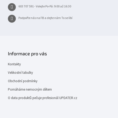
ý
603 707 591 - Volejte Po-Pá: 9:00 až 16:30
p
i
s
Podpořte nás na FB a dejte nám To se líbí
u
Informace pro vás
Kontakty
Velikostní tabulky
Obchodní podmínky
Pomáháme nemocným dětem
O data produktů pečuje profesionál UPDATER.cz