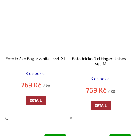
Foto tričko Eagle white - vel. XL
Foto tričko Girl finger Unisex -
vel. M
Průměrné
Průměrné
hodnocení
K dispozici
hodnocení
produktu
K dispozici
produktu
je
769 Kč
/ ks
je
5,0
769 Kč
/ ks
5,0
z
z
5
DETAIL
5
hvězdiček.
DETAIL
hvězdiček.
XL
M