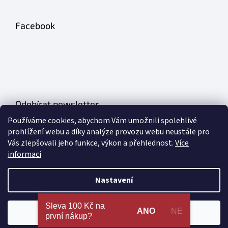
Facebook
Odebírat newsletter
Používáme cookies, abychom Vám umožnili spolehlivé
Vložte svůj e-mail a my vám budeme zasílat informace o nových
prohlížení webu a díky analýze provozu webu neustále pro
produktech na našem e-shopu.
Vás zlepšovali jeho funkce, výkon a přehlednost.
Více
informací
E-mail
Nastavení
PŘIHLÁSIT SE
Nejširší výběr erotických pomůcek a sexy prádla na
Sleva 100 Kč na
jednom místě. 100% spokojenost dle recenzí
ANO
NE
Souhlasím
první nákup?
ověřených zákazníků!