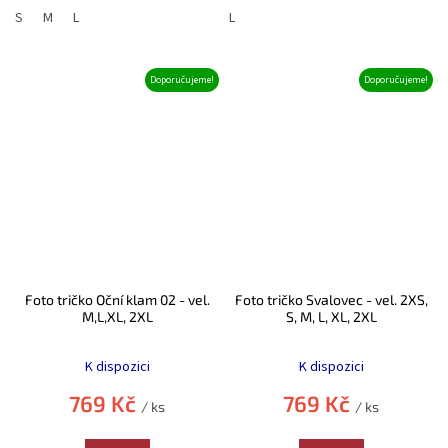
S
M
L
L
Doporučujeme!
Doporučujeme!
Foto tričko Oční klam 02 - vel.
Foto tričko Svalovec - vel. 2XS,
M,L,XL, 2XL
S, M, L, XL, 2XL
Průměrné
Průměrné
hodnocení
hodnocení
K dispozici
K dispozici
produktu
produktu
je
je
769 Kč
769 Kč
/ ks
/ ks
5,0
5,0
z
z