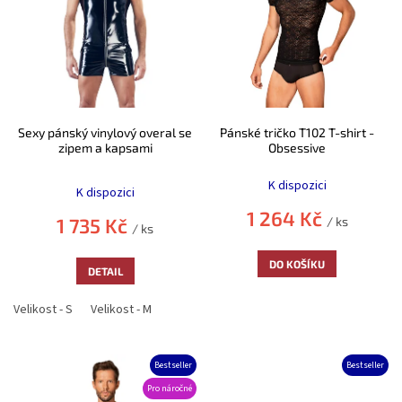
u
s
k
p
t
r
ů
o
d
u
k
Sexy pánský vinylový overal se
Pánské tričko T102 T-shirt -
t
zipem a kapsami
Obsessive
ů
Průměrné
hodnocení
K dispozici
K dispozici
produktu
1 264 Kč
je
1 735 Kč
/ ks
/ ks
5,0
z
DO KOŠÍKU
5
DETAIL
hvězdiček.
Velikost - S
Velikost - M
Bestseller
Bestseller
Pro náročné