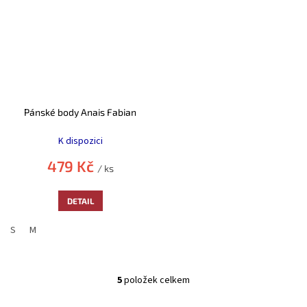
Pánské body Anais Fabian
K dispozici
479 Kč
/ ks
DETAIL
S
M
5
položek celkem
O
v