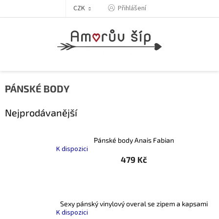
Přejít
Přihlášení
CZK
na
obsah
PÁNSKÉ BODY
Nejprodávanější
Pánské body Anais Fabian
K dispozici
479 Kč
Sexy pánský vinylový overal se zipem a kapsami
K dispozici