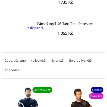
1 735 Kč
Pánský top T103 Tank Top - Obsessive
K dispozici
1 055 Kč
Ř
a
Doporučujeme
Nejlevnější
Nejdražší
Nejprodávanější
z
e
Abecedně
n
í
p
V
Doprava ZDARMA
Bestseller
r
ý
o
Pro náročné
p
d
i