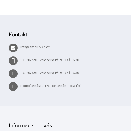
l
á
d
Z
a
á
c
í
p
Kontakt
p
a
r
t
v
info
@
amoruvsip.cz
í
k
y
603 707 591 - Volejte Po-Pá: 9:00 až 16:30
v
ý
603 707 591 - Volejte Po-Pá: 9:00 až 16:30
p
i
s
Podpořte nás na FB a dejte nám To se líbí
u
Informace pro vás