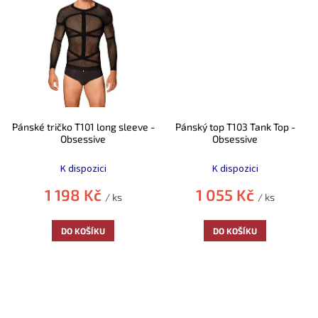
Pánské tričko T101 long sleeve -
Pánský top T103 Tank Top -
Obsessive
Obsessive
K dispozici
K dispozici
1 198 Kč
1 055 Kč
/ ks
/ ks
DO KOŠÍKU
DO KOŠÍKU