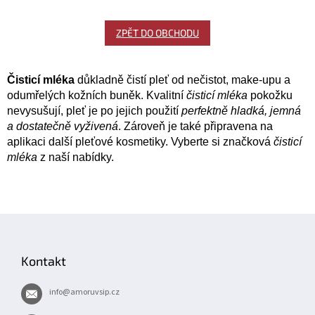
ZPĚT DO OBCHODU
Čisticí mléka
důkladně čistí pleť od nečistot, make-upu a
odumřelých kožních buněk. Kvalitní
čisticí mléka
pokožku
nevysušují, pleť je po jejich použití
perfektně hladká, jemná
a dostatečně vyživená
. Zároveň je také připravena na
aplikaci další pleťové kosmetiky. Vyberte si značková
čisticí
mléka
z naší nabídky.
Z
á
p
Kontakt
a
t
info
@
amoruvsip.cz
í