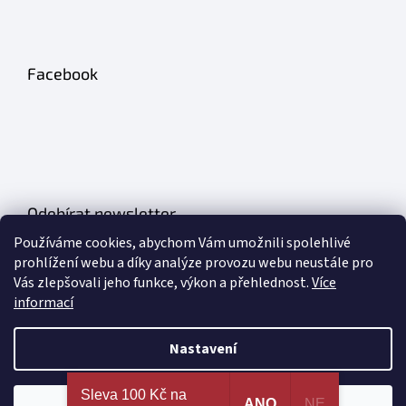
Facebook
Odebírat newsletter
Používáme cookies, abychom Vám umožnili spolehlivé
Vložte svůj e-mail a my vám budeme zasílat informace o nových
prohlížení webu a díky analýze provozu webu neustále pro
produktech na našem e-shopu.
Vás zlepšovali jeho funkce, výkon a přehlednost.
Více
informací
E-mail
Nastavení
PŘIHLÁSIT SE
Nejširší výběr erotických pomůcek a sexy prádla na
Sleva 100 Kč na
jednom místě. 100% spokojenost dle recenzí
ANO
NE