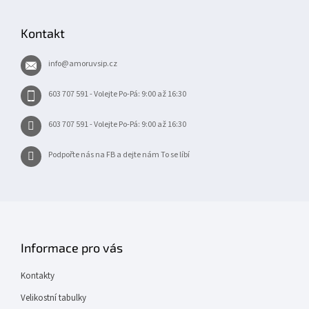
á
p
Kontakt
a
t
info
@
amoruvsip.cz
í
603 707 591 - Volejte Po-Pá: 9:00 až 16:30
603 707 591 - Volejte Po-Pá: 9:00 až 16:30
Podpořte nás na FB a dejte nám To se líbí
Informace pro vás
Kontakty
Velikostní tabulky