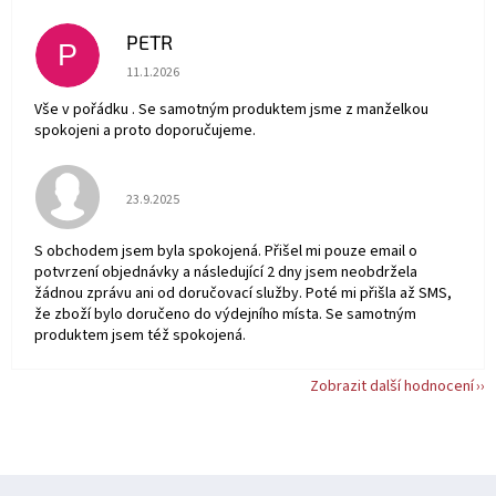
PETR
P
Hodnocení obchodu je 5 z 5 hvězdiček.
11.1.2026
Vše v pořádku . Se samotným produktem jsme z manželkou
spokojeni a proto doporučujeme.
Hodnocení obchodu je 5 z 5 hvězdiček.
23.9.2025
S obchodem jsem byla spokojená. Přišel mi pouze email o
potvrzení objednávky a následující 2 dny jsem neobdržela
žádnou zprávu ani od doručovací služby. Poté mi přišla až SMS,
že zboží bylo doručeno do výdejního místa. Se samotným
produktem jsem též spokojená.
Zobrazit další hodnocení
Z