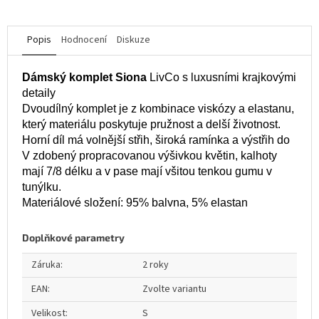
Popis
Hodnocení
Diskuze
Dámský komplet Siona
LivCo s luxusními krajkovými
detaily
Dvoudílný komplet je z kombinace viskózy a elastanu,
který materiálu poskytuje pružnost a delší životnost.
Horní díl má volnější střih, široká ramínka a výstřih do
V zdobený propracovanou výšivkou květin, kalhoty
mají 7/8 délku a v pase mají všitou tenkou gumu v
tunýlku.
Materiálové složení: 95% balvna, 5% elastan
Doplňkové parametry
Záruka
:
2 roky
EAN
:
Zvolte variantu
Velikost
:
S