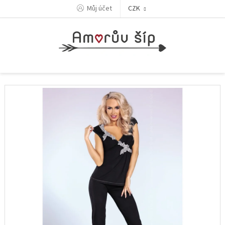
Přejít
Můj účet
CZK
na
obsah