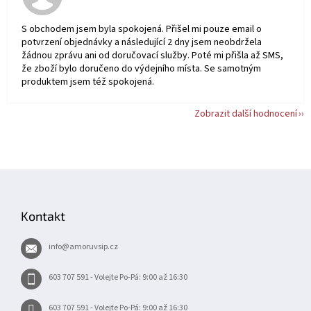
S obchodem jsem byla spokojená. Přišel mi pouze email o
potvrzení objednávky a následující 2 dny jsem neobdržela
žádnou zprávu ani od doručovací služby. Poté mi přišla až SMS,
že zboží bylo doručeno do výdejního místa. Se samotným
produktem jsem též spokojená.
Zobrazit další hodnocení
Z
á
p
Kontakt
a
t
info
@
amoruvsip.cz
í
603 707 591 - Volejte Po-Pá: 9:00 až 16:30
603 707 591 - Volejte Po-Pá: 9:00 až 16:30