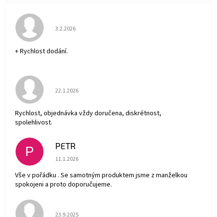
Hodnocení obchodu je 5 z 5 hvězdiček.
3.2.2026
+ Rychlost dodání.
Hodnocení obchodu je 5 z 5 hvězdiček.
22.1.2026
Rychlost, objednávka vždy doručena, diskrétnost,
spolehlivost.
PETR
P
Hodnocení obchodu je 5 z 5 hvězdiček.
11.1.2026
Vše v pořádku . Se samotným produktem jsme z manželkou
spokojeni a proto doporučujeme.
Hodnocení obchodu je 5 z 5 hvězdiček.
23.9.2025