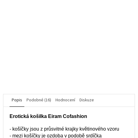
Něžné kalhotky Canara - Anais
K dispozici
263 Kč
DETAIL
XXL/XXXL
Popis
Podobné (16)
Hodnocení
Diskuze
Erotická košilka Eiram Cofashion
- košíčky jsou z průsvitné krajky květinového vzoru
- mezi košíčky je ozdoba v podobě srdíčka