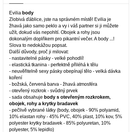
Evilia
body
Zlobivá ďáblice, jste na správném místě! Evilia je
žhavá jako samo peklo a vy i váš partner si ji můžete
užít, dokud vás nepohltí. Obojek a rohy jsou
dokonalým doplňkem pro pikantní večer. A body ...!
Slova to nedokážou popsat.
Další důvody, proč ji milovat:
- nastavitelné pásky - velké pohodlí!
- elastická tkanina - perfektně přiléhá k tělu
- neuvěřitelně sexy pásky obepínají tělo - velká dávka
koření
- božská, červená barva - žhavá atmosféra
- otevřený rozkrok - svůdný prvek
- sada obsahuje
body s otevřeným rozkrokem,
obojek, rohy a krytky bradavek
- pečlivě vybrané látky (body, obojek - 90% polyamid,
10% elastan rohy - 45% PVC, 40% plast, 10% kov, 5%
polyester krytky bradavek - 85% polyuretan, 10%
polyester, 5% lepidlo)