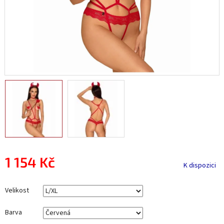
1 154 Kč
K dispozici
Měrná
cena:
Velikost
Barva