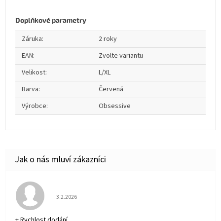
Doplňkové parametry
Záruka
:
2 roky
EAN
:
Zvolte variantu
Velikost
:
L/XL
Barva
:
Červená
Výrobce
:
Obsessive
Hodnocení obchodu je 5 z 5 hvězdiček.
3.2.2026
+ Rychlost dodání.