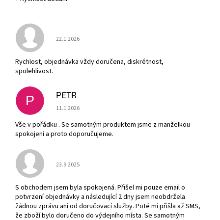
Hodnocení obchodu je 5 z 5 hvězdiček.
22.1.2026
Rychlost, objednávka vždy doručena, diskrétnost,
spolehlivost.
PETR
P
Hodnocení obchodu je 5 z 5 hvězdiček.
11.1.2026
Vše v pořádku . Se samotným produktem jsme z manželkou
spokojeni a proto doporučujeme.
Hodnocení obchodu je 5 z 5 hvězdiček.
23.9.2025
S obchodem jsem byla spokojená. Přišel mi pouze email o
potvrzení objednávky a následující 2 dny jsem neobdržela
žádnou zprávu ani od doručovací služby. Poté mi přišla až SMS,
že zboží bylo doručeno do výdejního místa. Se samotným