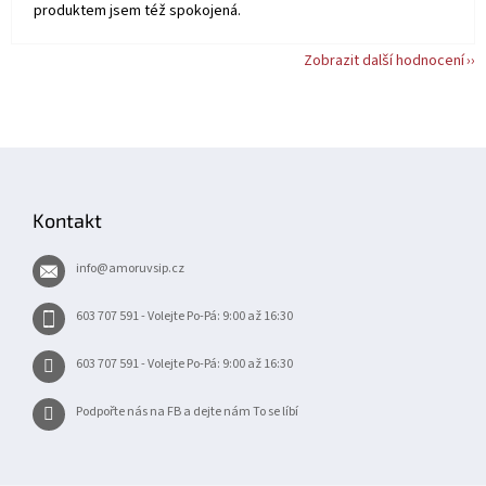
produktem jsem též spokojená.
Zobrazit další hodnocení
Z
á
p
Kontakt
a
t
info
@
amoruvsip.cz
í
603 707 591 - Volejte Po-Pá: 9:00 až 16:30
603 707 591 - Volejte Po-Pá: 9:00 až 16:30
Podpořte nás na FB a dejte nám To se líbí