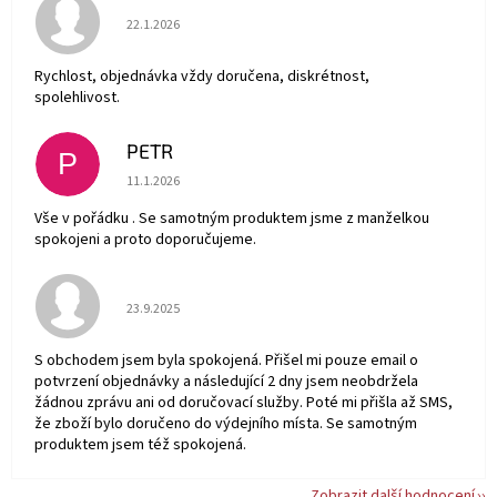
Hodnocení obchodu je 5 z 5 hvězdiček.
22.1.2026
Rychlost, objednávka vždy doručena, diskrétnost,
spolehlivost.
PETR
P
Hodnocení obchodu je 5 z 5 hvězdiček.
11.1.2026
Vše v pořádku . Se samotným produktem jsme z manželkou
spokojeni a proto doporučujeme.
Hodnocení obchodu je 5 z 5 hvězdiček.
23.9.2025
S obchodem jsem byla spokojená. Přišel mi pouze email o
potvrzení objednávky a následující 2 dny jsem neobdržela
žádnou zprávu ani od doručovací služby. Poté mi přišla až SMS,
že zboží bylo doručeno do výdejního místa. Se samotným
produktem jsem též spokojená.
Zobrazit další hodnocení