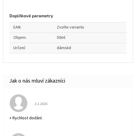
Doplňkové parametry
EAN
:
Zvolte variantu
Objem
:
50ml
Určení
:
dámské
Hodnocení obchodu je 5 z 5 hvězdiček.
3.2.2026
+ Rychlost dodání.