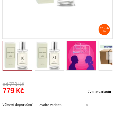
až –56
%
od 779 Kč
779 Kč
Zvolte variantu
Měrná
cena:
Věkové doporučení