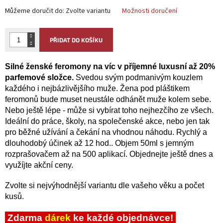
Můžeme doručit do:
Zvolte variantu
Možnosti doručení
PŘIDAT DO KOŠÍKU
Silné ženské feromony na víc v příjemné luxusní až 20%
parfemové složce.
Svedou svým podmanivým kouzlem
každého i nejbázlivějšího muže. Žena pod pláštikem
feromonů bude muset neustále odhánět muže kolem sebe.
Nebo ještě lépe - může si vybírat toho nejhezčího ze všech.
Ideální do práce, školy, na společenské akce, nebo jen tak
pro běžné užívání a čekání na vhodnou náhodu. Rychlý a
dlouhodobý účinek až 12 hod.. Objem 50ml s jemným
rozprašovačem až na 500 aplikací. Objednejte ještě dnes a
využíjte akční ceny.
Zvolte si nejvýhodnější variantu dle vašeho věku a počet
kusů.
Zdarma
dárek
ke každé objednávce!