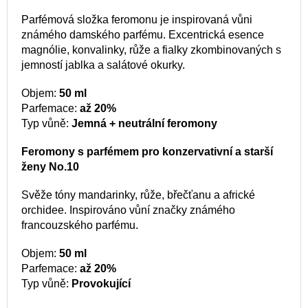
Parfémová složka feromonu je inspirovaná vůni
známého damského parfému.
Excentrická esence
magnólie, konvalinky, růže a fialky zkombinovaných s
jemností jablka a salátové okurky.
Objem:
50 ml
Parfemace:
až 20%
Typ vůně:
Jemná + neutrální feromony
Feromony s parfémem pro konzervativní a starší
ženy No.10
Svěže tóny mandarinky, růže, břečťanu a africké
orchidee. Inspirováno vůní značky známého
francouzského parfému.
Objem:
50 ml
Parfemace:
až 20%
Typ vůně:
Provokující