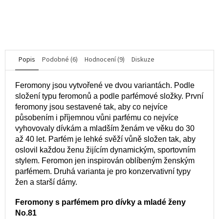
DO KOŠÍKU
Popis
Podobné (6)
Hodnocení (9)
Diskuze
Feromony jsou vytvořené ve dvou variantách. Podle
složení typu feromonů a podle parfémové složky. První
feromony jsou sestavené tak, aby co nejvíce
působením i příjemnou vůni parfému co nejvíce
vyhovovaly dívkám a mladším ženám ve věku do 30
až 40 let. Parfém je lehké svěží vůně složen tak, aby
oslovil každou ženu žijícím dynamickým, sportovním
stylem. Feromon jen inspirován oblíbeným ženským
parfémem. Druhá varianta je pro konzervativní typy
žen a starší dámy.
Feromony s parfémem pro dívky a mladé ženy
No.81