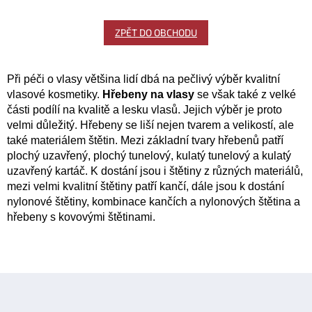
ZPĚT DO OBCHODU
Při péči o vlasy většina lidí dbá na pečlivý výběr kvalitní
vlasové kosmetiky.
Hřebeny na vlasy
se však také z velké
části podílí na kvalitě a lesku vlasů. Jejich výběr je proto
velmi důležitý. Hřebeny se liší nejen tvarem a velikostí, ale
také materiálem štětin. Mezi základní tvary hřebenů patří
plochý uzavřený, plochý tunelový, kulatý tunelový a kulatý
uzavřený kartáč. K dostání jsou i štětiny z různých materiálů,
mezi velmi kvalitní štětiny patří kančí, dále jsou k dostání
nylonové štětiny, kombinace kančích a nylonových štětina a
hřebeny s kovovými štětinami.
Z
á
p