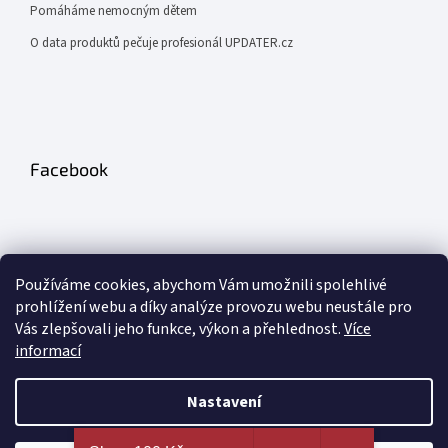
Pomáháme nemocným dětem
O data produktů pečuje profesionál UPDATER.cz
Facebook
Používáme cookies, abychom Vám umožnili spolehlivé
prohlížení webu a díky analýze provozu webu neustále pro
Odebírat newsletter
Vás zlepšovali jeho funkce, výkon a přehlednost.
Více
informací
PŘIHLÁSIT
Nastavení
SE
Nejširší výběr erotických pomůcek a sexy prádla na