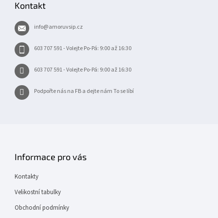
Kontakt
a
t
info
@
amoruvsip.cz
í
603 707 591 - Volejte Po-Pá: 9:00 až 16:30
603 707 591 - Volejte Po-Pá: 9:00 až 16:30
Podpořte nás na FB a dejte nám To se líbí
Informace pro vás
Kontakty
Velikostní tabulky
Obchodní podmínky