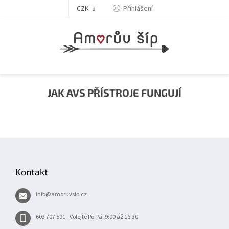
Přejít
Přihlášení
CZK
na
obsah
JAK AVS PŘÍSTROJE FUNGUJÍ
Z
á
p
Kontakt
a
t
info
@
amoruvsip.cz
í
603 707 591 - Volejte Po-Pá: 9:00 až 16:30