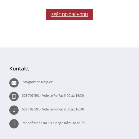
ZPĚT DO OBCHODU
Z
á
p
Kontakt
a
t
info
@
amoruvsip.cz
í
603 707 591 - Volejte Po-Pá: 9:00 až 16:30
603 707 591 - Volejte Po-Pá: 9:00 až 16:30
Podpořte nás na FB a dejte nám To se líbí