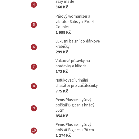
Sexy mašle
360 Kč
Párový womanizer a
vibrátor Satisfyer Pro 4
Couples
1 999 Kč
Luxusní balení do dárkové
krabičky
299 Kč
Vakuové přísavky na
bradavky a klitoris
172 Kč
Nafukovací urinální
dilatátor pro začátečníky
775 Kč
Penis Plushie plyšový
polštář Big penis hnědý
50cm
854 Kč
Penis Plushie plyšový
polštář Big penis 70 cm
1 274 Kč