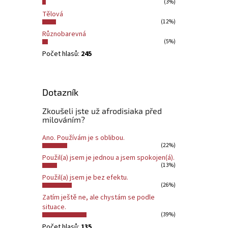
(3%)
Tělová
(12%)
Různobarevná
(5%)
Počet hlasů:
245
Dotazník
Zkoušeli jste už afrodisiaka před
milováním?
Ano. Používám je s oblibou.
(22%)
Použil(a) jsem je jednou a jsem spokojen(á).
(13%)
Použil(a) jsem je bez efektu.
(26%)
Zatím ještě ne, ale chystám se podle
situace.
(39%)
Počet hlasů:
135