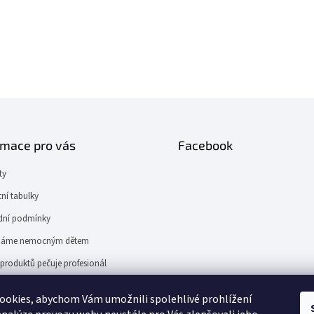
rmace pro vás
Facebook
ty
tní tabulky
ní podmínky
áme nemocným dětem
produktů pečuje profesionál
ER.cz
ookies, abychom Vám umožnili spolehlivé prohlížení