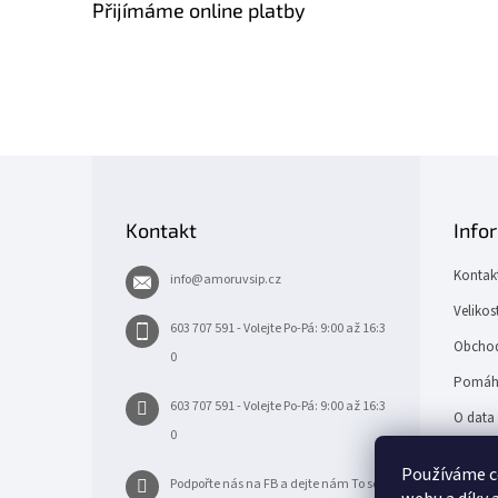
Přijímáme online platby
Z
á
p
Kontakt
Info
a
t
Kontak
info
@
amoruvsip.cz
í
Velikos
603 707 591 - Volejte Po-Pá: 9:00 až 16:3
Obchod
0
Pomáh
603 707 591 - Volejte Po-Pá: 9:00 až 16:3
O data 
0
UPDAT
Používáme c
Podpořte nás na FB a dejte nám To se l