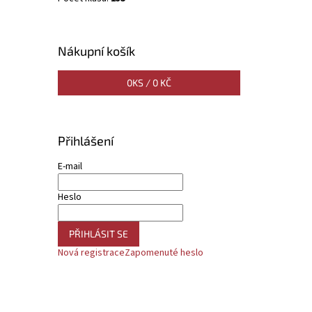
Nákupní košík
0
KS /
0 KČ
Přihlášení
E-mail
Heslo
PŘIHLÁSIT SE
Nová registrace
Zapomenuté heslo