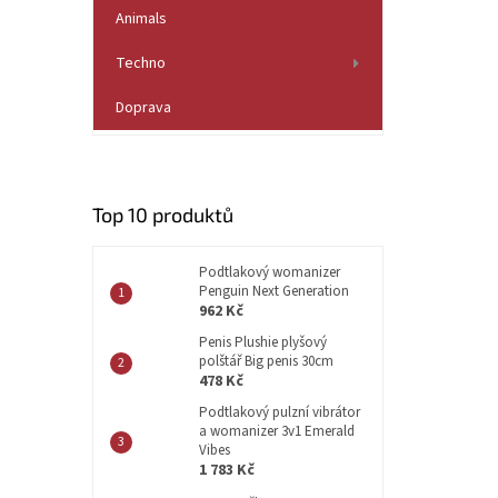
í
Animals
p
a
Techno
n
e
Doprava
l
Top 10 produktů
Podtlakový womanizer
Penguin Next Generation
962 Kč
Penis Plushie plyšový
polštář Big penis 30cm
478 Kč
Podtlakový pulzní vibrátor
a womanizer 3v1 Emerald
Vibes
1 783 Kč