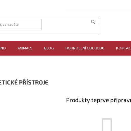
HLEDAT
HNO
ANIMALS
BLOG
HODNOCENÍ OBCHODU
KONTAK
TICKÉ PŘÍSTROJE
Produkty teprve připrav