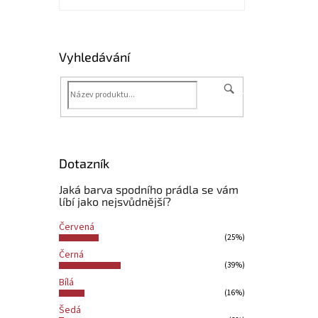
Vyhledávání
HLEDAT
Dotazník
Jaká barva spodního prádla se vám
líbí jako nejsvůdnější?
Červená
(25%)
Černá
(39%)
Bílá
(16%)
Šedá