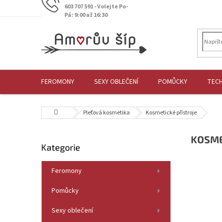
Přejít
603 707 591 - Volejte Po-
na
Pá: 9:00 až 16:30
obsah
FEROMONY
SEXY OBLEČENÍ
POMŮCKY
TEC
Domů
Pleťová kosmetika
Kosmetické přístroje
P
KOSME
Přeskočit
Kategorie
o
kategorie
s
t
Feromony
r
Pomůcky
a
n
Sexy oblečení
n