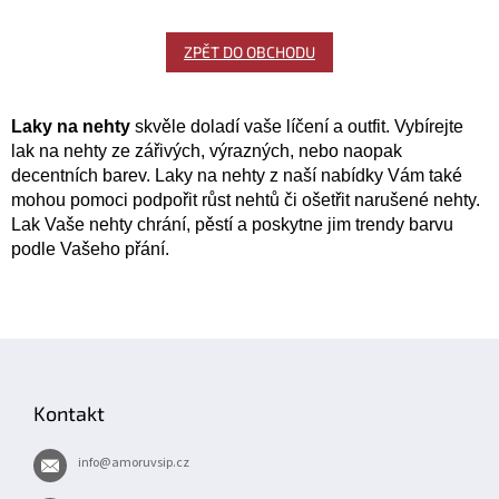
ZPĚT DO OBCHODU
Laky na nehty
skvěle doladí vaše líčení a outfit. Vybírejte
lak na nehty ze zářivých, výrazných, nebo naopak
decentních barev. Laky na nehty z naší nabídky Vám také
mohou pomoci podpořit růst nehtů či ošetřit narušené nehty.
Lak Vaše nehty chrání, pěstí a poskytne jim trendy barvu
podle Vašeho přání.
Z
á
p
Kontakt
a
t
info
@
amoruvsip.cz
í