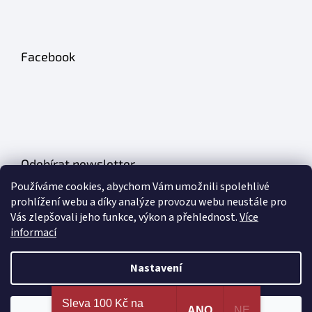
Facebook
Odebírat newsletter
Používáme cookies, abychom Vám umožnili spolehlivé
Vložte svůj e-mail a my vám budeme zasílat informace o nových
prohlížení webu a díky analýze provozu webu neustále pro
produktech na našem e-shopu.
Vás zlepšovali jeho funkce, výkon a přehlednost.
Více
informací
E-mail
Nastavení
PŘIHLÁSIT SE
Nejširší výběr erotických pomůcek a sexy prádla na
Sleva 100 Kč na
jednom místě. 100% spokojenost dle recenzí
ANO
NE