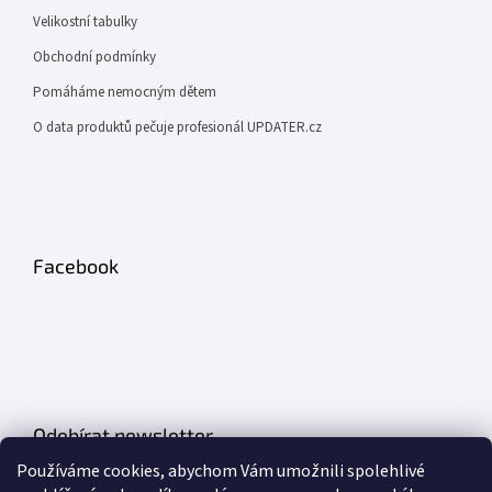
Velikostní tabulky
Obchodní podmínky
Pomáháme nemocným dětem
O data produktů pečuje profesionál UPDATER.cz
Facebook
Odebírat newsletter
Používáme cookies, abychom Vám umožnili spolehlivé
Vložte svůj e-mail a my vám budeme zasílat informace o nových