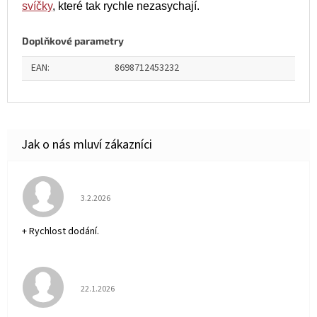
svíčky
, které tak rychle nezasychají.
Doplňkové parametry
EAN
:
8698712453232
Hodnocení obchodu je 5 z 5 hvězdiček.
3.2.2026
+ Rychlost dodání.
Hodnocení obchodu je 5 z 5 hvězdiček.
22.1.2026