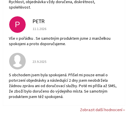
Rychlost, objednávka vždy doručena, diskrétnost,
spolehlivost.
PETR
P
Hodnocení obchodu je 5 z 5 hvězdiček.
11.1.2026
Vše v pořádku . Se samotným produktem jsme z manželkou
spokojeni a proto doporučujeme.
Hodnocení obchodu je 5 z 5 hvězdiček.
23.9.2025
S obchodem jsem byla spokojená. Přišel mi pouze email o
potvrzení objednávky a následující 2 dny jsem neobdržela
žádnou zprávu ani od doručovací služby. Poté mi přišla až SMS,
že zboží bylo doručeno do výdejního místa. Se samotným
produktem jsem též spokojená.
Zobrazit další hodnocení