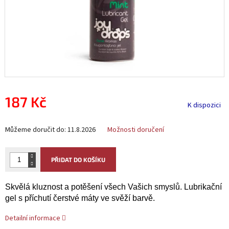
187 Kč
K dispozici
Měrná
Můžeme doručit do:
11.8.2026
Možnosti doručení
cena:
PŘIDAT DO KOŠÍKU
Skvělá kluznost a potěšení všech Vašich smyslů. Lubrikační
gel s příchutí čerstvé máty ve svěží barvě.
Detailní informace