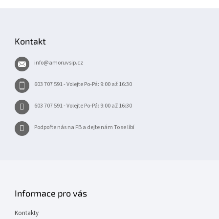
Z
á
p
Kontakt
a
t
info
@
amoruvsip.cz
í
603 707 591 - Volejte Po-Pá: 9:00 až 16:30
603 707 591 - Volejte Po-Pá: 9:00 až 16:30
Podpořte nás na FB a dejte nám To se líbí
Informace pro vás
Kontakty