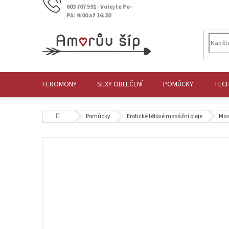
Přejít
603 707 591 - Volejte Po-
na
Pá: 9:00 až 16:30
obsah
FEROMONY
SEXY OBLEČENÍ
POMŮCKY
TEC
Domů
Pomůcky
Erotické tělové masážní oleje
Mas