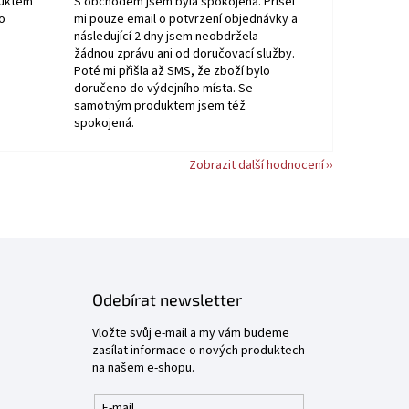
duktem
S obchodem jsem byla spokojená. Přišel
o
mi pouze email o potvrzení objednávky a
následující 2 dny jsem neobdržela
žádnou zprávu ani od doručovací služby.
Poté mi přišla až SMS, že zboží bylo
doručeno do výdejního místa. Se
samotným produktem jsem též
spokojená.
Zobrazit další hodnocení
Odebírat newsletter
Vložte svůj e-mail a my vám budeme
zasílat informace o nových produktech
na našem e-shopu.
E-mail