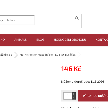
HNO
ANIMALS
BLOG
HODNOCENÍ OBCHODU
KONTAK
ážní oleje
Mai Attraction Masážní olej RED FRUITS sáček
146 Kč
Měrná
Můžeme doručit do:
11.8.2026
cena:
PŘIDAT DO KOŠÍK