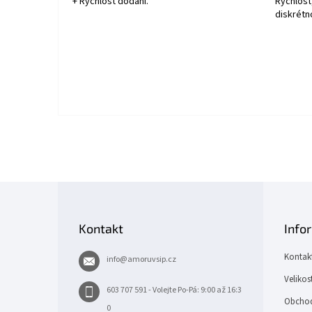
+ Rychlost dodání.
Rychlost
diskrétn
Z
á
p
Kontakt
Info
a
t
Kontak
info
@
amoruvsip.cz
í
Velikos
603 707 591 - Volejte Po-Pá: 9:00 až 16:3
Obchod
0