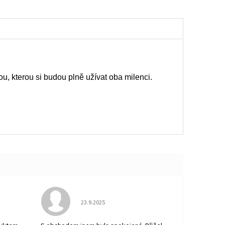
u, kterou si budou plně užívat oba milenci.
Hodnocení obchodu je 5 z 5 hvězdiček.
23.9.2025
 5 z 5 hvězdiček.