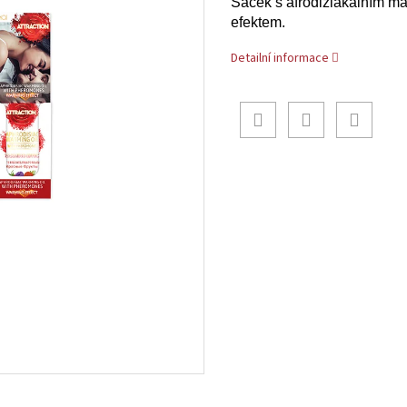
Sáček s afrodiziakálním m
efektem.
Detailní informace