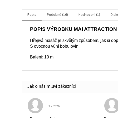
Popis
Podobné (16)
Hodnocení (1)
Disk
POPIS VÝROBKU MAI ATTRACTION
Hřejivá masáž je skvělým způsobem, jak si dopř
S ovocnou vůní bobulovin.
Balení: 10 ml
Hodnocení obchodu je 5 z 5 hvězdiček.
3.2.2026