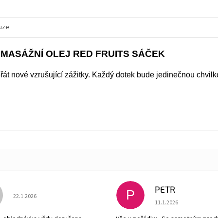
uze
 MASÁŽNÍ OLEJ RED FRUITS SÁČEK
át nové vzrušující zážitky. Každý dotek bude jedinečnou chvilko
PETR
P
Hodnocení obchodu je 5 z 5 hvězdiček.
22.1.2026
Hodnocení obchodu je
11.1.2026