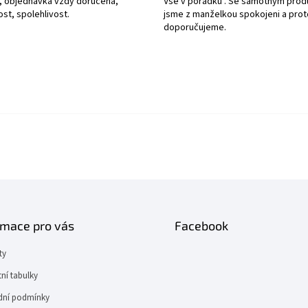
, objednávka vždy doručena,
Vše v pořádku . Se samotným pro
ost, spolehlivost.
jsme z manželkou spokojeni a prot
doporučujeme.
rmace pro vás
Facebook
ty
tní tabulky
ní podmínky