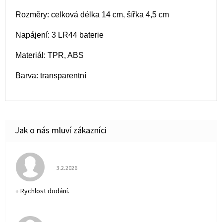
Rozměry: celková délka 14 cm, šířka 4,5 cm
Napájení: 3 LR44 baterie
Materiál: TPR, ABS
Barva: transparentní
Hodnocení obchodu je 5 z 5 hvězdiček.
3.2.2026
+ Rychlost dodání.