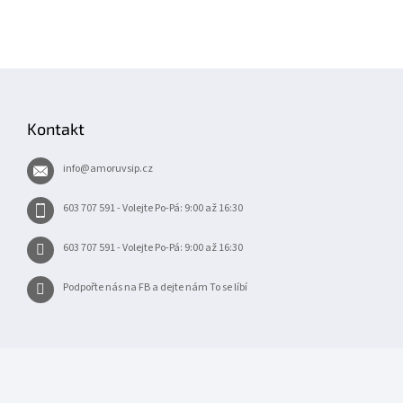
Z
á
p
Kontakt
a
t
info
@
amoruvsip.cz
í
603 707 591 - Volejte Po-Pá: 9:00 až 16:30
603 707 591 - Volejte Po-Pá: 9:00 až 16:30
Podpořte nás na FB a dejte nám To se líbí