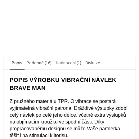
K dispozici
produktu
je
2 500 Kč
5,0
1 559 Kč
z
5
hvězdiček.
DETAIL
Popis
Podobné (16)
Hodnocení (1)
Diskuze
POPIS VÝROBKU VIBRAČNÍ NÁVLEK
BRAVE MAN
Z pružného materiálu TPR. O vibrace se postará
vyjímatelná vibrační patrona. Dráždivé výstupky zdobí
celý návlek po celé jeho délce, včetně extra výstupků
na objímacím kroužku ve spodní části. Díky
propracovanému designu se může Vaše partnerka
těšit i na stimulaci klitorisu.