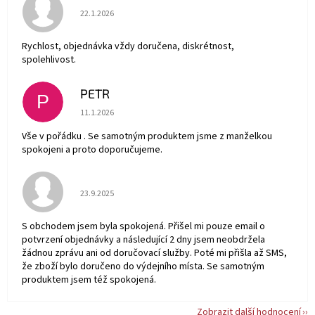
Hodnocení obchodu je 5 z 5 hvězdiček.
22.1.2026
Rychlost, objednávka vždy doručena, diskrétnost,
spolehlivost.
PETR
P
Hodnocení obchodu je 5 z 5 hvězdiček.
11.1.2026
Vše v pořádku . Se samotným produktem jsme z manželkou
spokojeni a proto doporučujeme.
Hodnocení obchodu je 5 z 5 hvězdiček.
23.9.2025
S obchodem jsem byla spokojená. Přišel mi pouze email o
potvrzení objednávky a následující 2 dny jsem neobdržela
žádnou zprávu ani od doručovací služby. Poté mi přišla až SMS,
že zboží bylo doručeno do výdejního místa. Se samotným
produktem jsem též spokojená.
Zobrazit další hodnocení