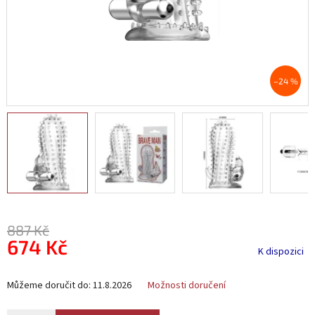
–24 %
887 Kč
674 Kč
K dispozici
Měrná
Můžeme doručit do:
11.8.2026
Možnosti doručení
cena: