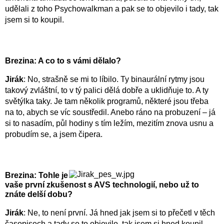
udělali z toho Psychowalkman a pak se to objevilo i tady, tak
jsem si to koupil.
Brezina: A co to s vámi dělalo?
Jirák
: No, strašně se mi to líbilo. Ty binaurální rytmy jsou
takový zvláštní, to v tý palici dělá dobře a uklidňuje to. A ty
světýlka taky. Je tam několik programů, některé jsou třeba
na to, abych se víc soustředil. Anebo ráno na probuzení – já
si to nasadím, půl hodiny s tím ležím, mezitím znova usnu a
probudím se, a jsem čipera.
Brezina: Tohle je
vaše první zkušenost s AVS technologií, nebo už to
znáte delší dobu?
Jirák
: Ne, to není první. Já hned jak jsem si to přečetl v těch
časopisech a tady se to objevilo, tak jsem si hned koupil