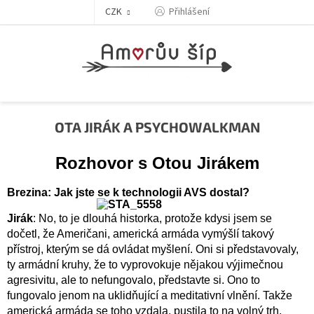
Přejít
Přihlášení
CZK
na
obsah
OTA JIRÁK A PSYCHOWALKMAN
Rozhovor s Otou Jirákem
Brezina: Jak jste se k technologii AVS dostal?
Jirák
: No, to je dlouhá historka, protože kdysi jsem se
dočetl, že Američani, americká armáda vymýšlí takový
přístroj, kterým se dá ovládat myšlení. Oni si představovaly,
ty armádní kruhy, že to vyprovokuje nějakou výjimečnou
agresivitu, ale to nefungovalo, představte si. Ono to
fungovalo jenom na uklidňující a meditativní vlnění. Takže
americká armáda se toho vzdala, pustila to na volný trh,