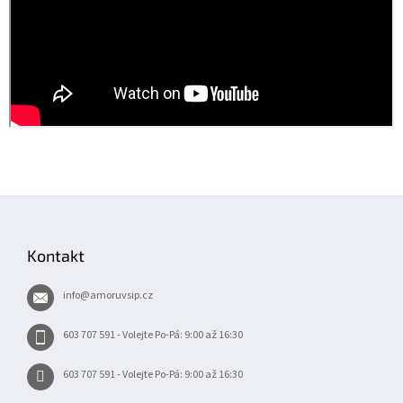
Z
á
p
Kontakt
a
t
info
@
amoruvsip.cz
í
603 707 591 - Volejte Po-Pá: 9:00 až 16:30
603 707 591 - Volejte Po-Pá: 9:00 až 16:30