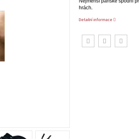
Nejmenší pánské spodní prá
hrách.
Detailní informace