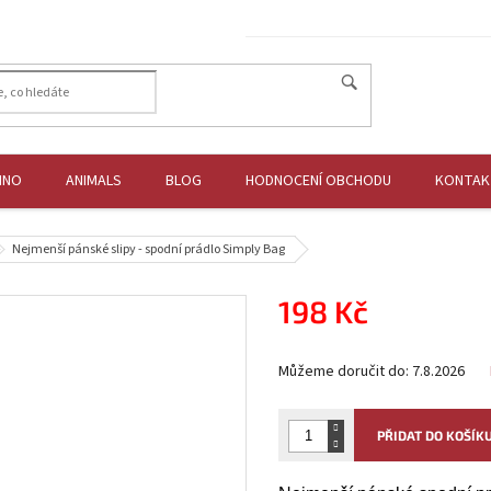
HNO
ANIMALS
BLOG
HODNOCENÍ OBCHODU
KONTAK
Nejmenší pánské slipy - spodní prádlo Simply Bag
198 Kč
Měrná
Můžeme doručit do:
7.8.2026
cena:
PŘIDAT DO KOŠÍK