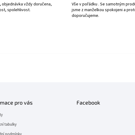
, objednávka vždy doručena,
Vše v pořádku . Se samotným pro
ost, spolehlivost.
jsme z manželkou spokojeni a prot
doporučujeme.
rmace pro vás
Facebook
ty
tní tabulky
ní podmínky