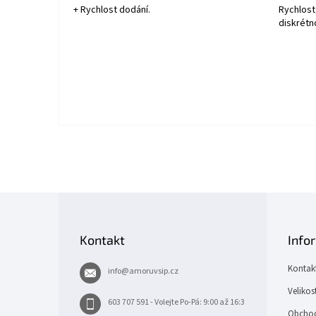
+ Rychlost dodání.
Rychlost
diskrétn
Z
á
p
Kontakt
Info
a
t
Kontak
info
@
amoruvsip.cz
í
Velikos
603 707 591 - Volejte Po-Pá: 9:00 až 16:3
Obchod