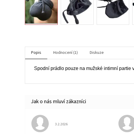
Popis
Hodnocení (1)
Diskuze
Spodní prádlo pouze na mužské intimní partie ve
Hodnocení obchodu je 5 z 5 hvězdiček.
3.2.2026