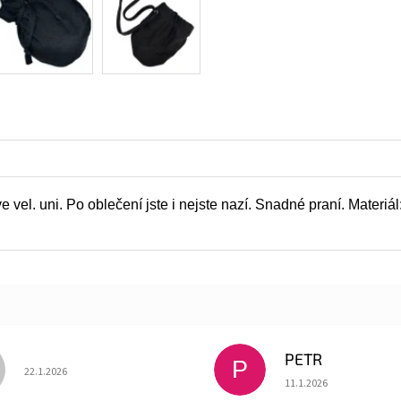
 vel. uni. Po oblečení jste i nejste nazí. Snadné praní. Materiál
PETR
P
Hodnocení obchodu je 5 z 5 hvězdiček.
22.1.2026
Hodnocení obchodu je
11.1.2026