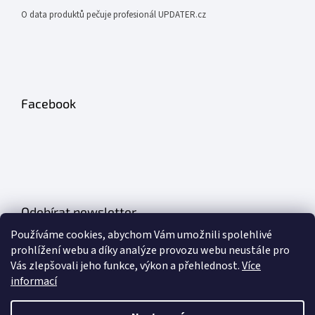
O data produktů pečuje profesionál UPDATER.cz
Facebook
Odebírat newsletter
Používáme cookies, abychom Vám umožnili spolehlivé
Vložte svůj e-mail a my vám budeme zasílat informace o nových
prohlížení webu a díky analýze provozu webu neustále pro
produktech na našem e-shopu.
Vás zlepšovali jeho funkce, výkon a přehlednost.
Více
informací
E-mail