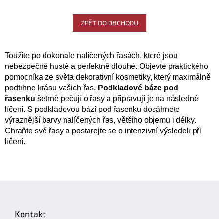
ZPĚT DO OBCHODU
Toužíte po dokonale nalíčených řasách, které jsou
nebezpečně husté a perfektně dlouhé. Objevte praktického
pomocníka ze světa dekorativní kosmetiky, který maximálně
podtrhne krásu vašich řas.
Podkladové báze pod
řasenku
šetrně pečují o řasy a připravují je na následné
líčení. S podkladovou bází pod řasenku dosáhnete
výraznější barvy nalíčených řas, většího objemu i délky.
Chraňte své řasy a postarejte se o intenzivní výsledek při
líčení.
Z
á
p
Kontakt
a