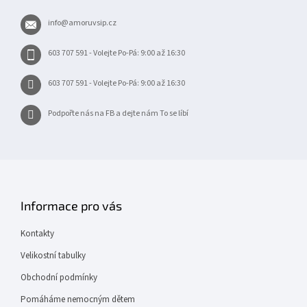
t
info
@
amoruvsip.cz
í
603 707 591 - Volejte Po-Pá: 9:00 až 16:30
603 707 591 - Volejte Po-Pá: 9:00 až 16:30
Podpořte nás na FB a dejte nám To se líbí
Informace pro vás
Kontakty
Velikostní tabulky
Obchodní podmínky
Pomáháme nemocným dětem