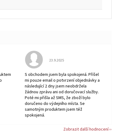
Hodnocení obchodu je 5 z 5 hvězdiček.
23.9.2025
 5 z 5 hvězdiček.
duktem
S obchodem jsem byla spokojená. Přišel
o
mi pouze email o potvrzení objednávky a
následující 2 dny jsem neobdržela
žádnou zprávu ani od doručovací služby.
Poté mi přišla až SMS, že zboží bylo
doručeno do výdejního místa. Se
samotným produktem jsem též
spokojená.
Zobrazit další hodnocení