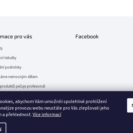
rmace pro vás
Facebook
ty
tní tabulky
ní podmínky
áme nemocným dětem
produktů pečuje profesionál
ER.cz
ookies, abychom Vám umožnili spolehlivé prohlížení
analýze provozu webu neustále pro Vás zlepšovali jeho
n a přehlednost.
Více informací
tě.
í