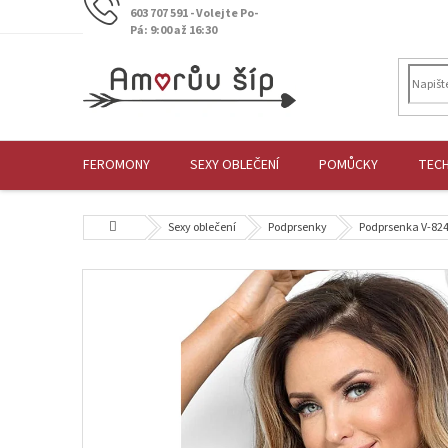
Přejít
603 707 591 - Volejte Po-
na
Pá: 9:00 až 16:30
obsah
FEROMONY
SEXY OBLEČENÍ
POMŮCKY
TEC
Domů
Sexy oblečení
Podprsenky
Podprsenka V-824