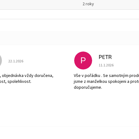
2 roky
PETR
P
Hodnocení obchodu je 5 z 5 hvězdiček.
22.1.2026
Hodnocení obchodu je
11.1.2026
, objednávka vždy doručena,
Vše v pořádku . Se samotným pro
ost, spolehlivost.
jsme z manželkou spokojeni a prot
doporučujeme.