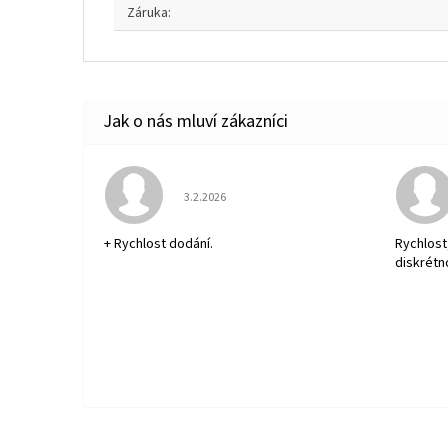
Záruka
:
Hodnocení obchodu je 5 z 5 hvězdiček.
3.2.2026
+ Rychlost dodání.
Rychlost
diskrétn