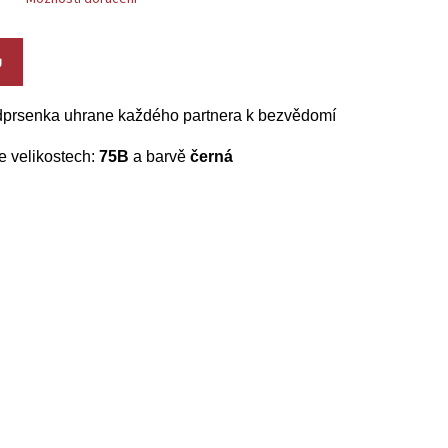
U
dprsenka uhrane každého partnera k bezvědomí
e velikostech:
75B
a barvě
černá