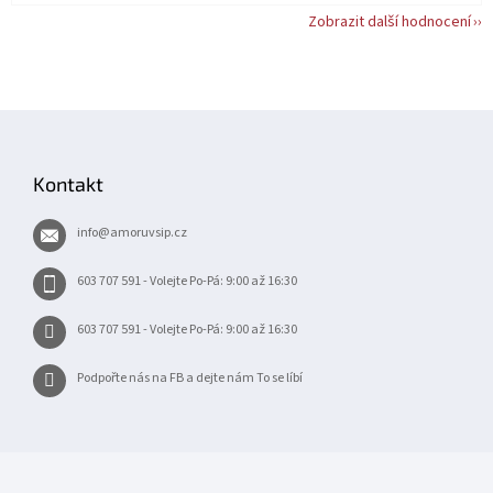
Zobrazit další hodnocení
Z
á
p
Kontakt
a
t
info
@
amoruvsip.cz
í
603 707 591 - Volejte Po-Pá: 9:00 až 16:30
603 707 591 - Volejte Po-Pá: 9:00 až 16:30
Podpořte nás na FB a dejte nám To se líbí