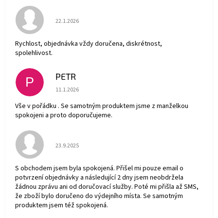
Hodnocení obchodu je 5 z 5 hvězdiček.
22.1.2026
Rychlost, objednávka vždy doručena, diskrétnost,
spolehlivost.
PETR
P
Hodnocení obchodu je 5 z 5 hvězdiček.
11.1.2026
Vše v pořádku . Se samotným produktem jsme z manželkou
spokojeni a proto doporučujeme.
Hodnocení obchodu je 5 z 5 hvězdiček.
23.9.2025
S obchodem jsem byla spokojená. Přišel mi pouze email o
potvrzení objednávky a následující 2 dny jsem neobdržela
žádnou zprávu ani od doručovací služby. Poté mi přišla až SMS,
že zboží bylo doručeno do výdejního místa. Se samotným
produktem jsem též spokojená.