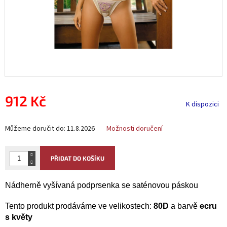
912 Kč
K dispozici
Měrná
Můžeme doručit do:
11.8.2026
Možnosti doručení
cena:
PŘIDAT DO KOŠÍKU
Nádherně vyšívaná podprsenka se saténovou páskou
Tento produkt prodáváme ve velikostech:
80D
a barvě
ecru
s květy