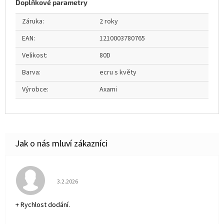
Doplňkové parametry
Záruka
:
2 roky
EAN
:
1210003780765
Velikost
:
80D
Barva
:
ecru s květy
Výrobce
:
Axami
Hodnocení obchodu je 5 z 5 hvězdiček.
3.2.2026
+ Rychlost dodání.