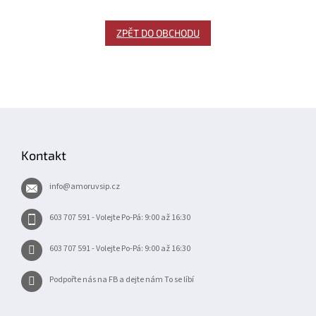
ZPĚT DO OBCHODU
Z
á
p
Kontakt
a
t
info
@
amoruvsip.cz
í
603 707 591 - Volejte Po-Pá: 9:00 až 16:30
603 707 591 - Volejte Po-Pá: 9:00 až 16:30
Podpořte nás na FB a dejte nám To se líbí