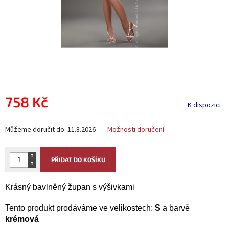
758 Kč
K dispozici
Měrná
Můžeme doručit do:
11.8.2026
Možnosti doručení
cena:
PŘIDAT DO KOŠÍKU
Krásný bavlněný župan s výšivkami
Tento produkt prodáváme ve velikostech:
S
a barvě
krémová