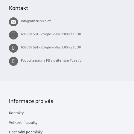
p
Kontakt
a
t
info
@
amoruvsip.cz
í
603 707 591 - Volejte Po-Pá: 9:00 až 16:30
603 707 591 - Volejte Po-Pá: 9:00 až 16:30
Podpořte nás na FB a dejte nám To se líbí
Informace pro vás
Kontakty
Velikostní tabulky
Obchodní podmínky