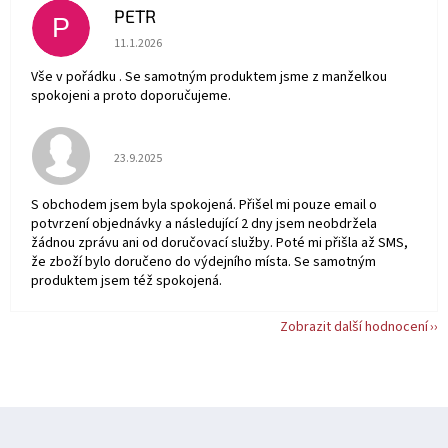
PETR
P
Hodnocení obchodu je 5 z 5 hvězdiček.
11.1.2026
Vše v pořádku . Se samotným produktem jsme z manželkou
spokojeni a proto doporučujeme.
Hodnocení obchodu je 5 z 5 hvězdiček.
23.9.2025
S obchodem jsem byla spokojená. Přišel mi pouze email o
potvrzení objednávky a následující 2 dny jsem neobdržela
žádnou zprávu ani od doručovací služby. Poté mi přišla až SMS,
že zboží bylo doručeno do výdejního místa. Se samotným
produktem jsem též spokojená.
Zobrazit další hodnocení
Z
á