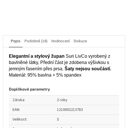
5
DETAIL
hvězdiček.
M
XXL
Popis
Podobné (16)
Hodnocení
Diskuze
Elegantní a stylový župan
Suri LivCo vyrobený z
bavlněné látky, Přední část je zdobena výšivkou s
jemným řasením přes prsa.
Šaty nejsou součástí.
Materiál: 95% bavlna + 5% spandex
Doplňkové parametry
Záruka
:
2 roky
EAN
:
1210002213783
Velikost
:
S