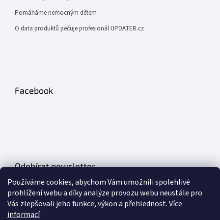
Pomáháme nemocným dětem
O data produktů pečuje profesionál UPDATER.cz
Facebook
Odebírat newsletter
Používáme cookies, abychom Vám umožnili spolehlivé
Vložte svůj e-mail a my vám budeme zasílat informace o nových
prohlížení webu a díky analýze provozu webu neustále pro
produktech na našem e-shopu.
Vás zlepšovali jeho funkce, výkon a přehlednost.
Více
informací
E-mail