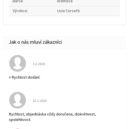
Barva
:
krémová
Výrobce
:
Livia Corsetti
Hodnocení obchodu je 5 z 5 hvězdiček.
3.2.2026
+ Rychlost dodání.
Hodnocení obchodu je 5 z 5 hvězdiček.
22.1.2026
Rychlost, objednávka vždy doručena, diskrétnost,
spolehlivost.