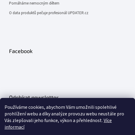
Pomáháme nemocným dětem
O data produktů pečuje profesionál UPDATER.cz
Facebook
Odebírat newsletter
Používáme cookies, abychom Vám umožnili spolehlivé
Vložte svůj e-mail a my vám budeme zasílat informace o nových
prohlížení webu a díky analýze provozu webu neustále pro
produktech na našem e-shopu.
Vás zlepšovali jeho funkce, výkon a přehlednost.
Více
informací
E-mail