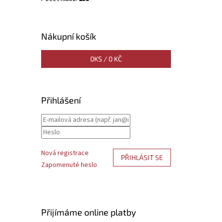
Nákupní košík
0
KS /
0 KČ
Přihlášení
Nová registrace
PŘIHLÁSIT SE
Zapomenuté heslo
Přijímáme online platby