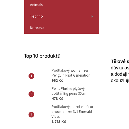
í
Animals
p
a
Techno
n
e
Doprava
l
Top 10 produktů
Tělové s
dávku os
Podtlakový womanizer
a dodají 
Penguin Next Generation
962 Kč
okouzlují
Penis Plushie plyšový
polštář Big penis 30cm
478 Kč
Podtlakový pulzní vibrátor
a womanizer 3v1 Emerald
Vibes
1 783 Kč