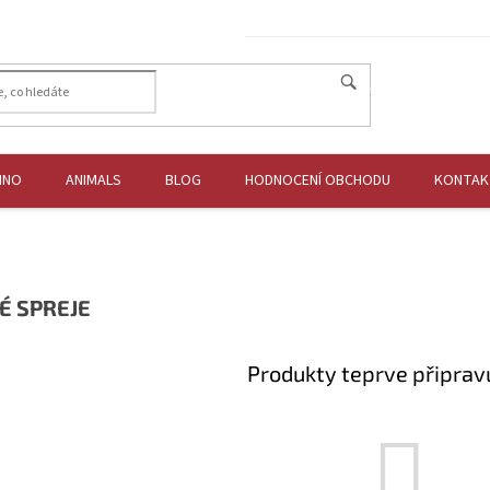
HLEDAT
HNO
ANIMALS
BLOG
HODNOCENÍ OBCHODU
KONTAK
É SPREJE
Produkty teprve připrav