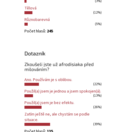
(3%)
Tělová
(12%)
Různobarevná
(5%)
Počet hlasů:
245
Dotazník
Zkoušeli jste už afrodisiaka před
milováním?
Ano. Používám je s oblibou.
(22%)
Použil(a) jsem je jednou a jsem spokojen(á).
(13%)
Použil(a) jsem je bez efektu.
(26%)
Zatím ještě ne, ale chystám se podle
situace.
(39%)
Počet hlasů:
135