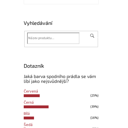
Vyhledávání
HLEDAT
Dotazník
Jaká barva spodního prádla se vám
líbí jako nejsvůdnější?
Červená
(25%)
Černá
(39%)
Bílá
(16%)
Šedá