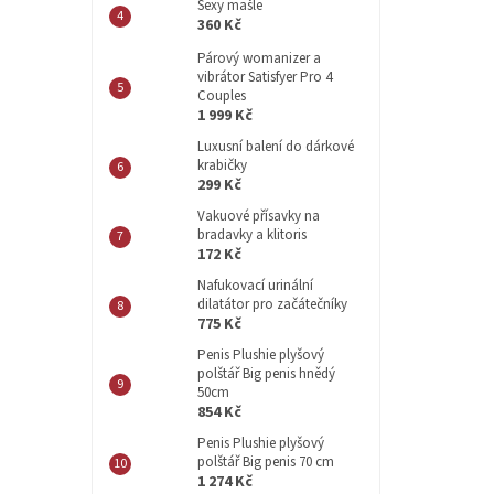
Sexy mašle
360 Kč
Párový womanizer a
vibrátor Satisfyer Pro 4
Couples
1 999 Kč
Luxusní balení do dárkové
krabičky
299 Kč
Vakuové přísavky na
bradavky a klitoris
172 Kč
Nafukovací urinální
dilatátor pro začátečníky
775 Kč
Penis Plushie plyšový
polštář Big penis hnědý
50cm
854 Kč
Penis Plushie plyšový
polštář Big penis 70 cm
1 274 Kč