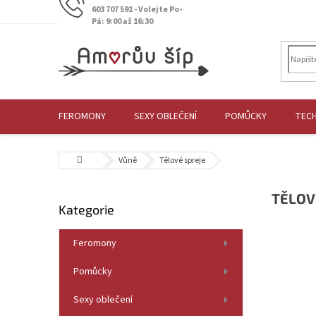
Přejít
603 707 591 - Volejte Po-
na
Pá: 9:00 až 16:30
obsah
FEROMONY
SEXY OBLEČENÍ
POMŮCKY
TEC
Domů
Vůně
Tělové spreje
P
TĚLOV
Přeskočit
Kategorie
o
kategorie
s
t
Feromony
r
Pomůcky
a
n
Sexy oblečení
n