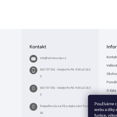
Z
á
p
Kontakt
Info
a
t
Kontak
info
@
amoruvsip.cz
í
Velikos
603 707 591 - Volejte Po-Pá: 9:00 až 16:3
Obchod
0
Pomáh
603 707 591 - Volejte Po-Pá: 9:00 až 16:3
O data 
0
UPDAT
Používáme c
Podpořte nás na FB a dejte nám To se l
webu a díky 
íbí
funkce, výko