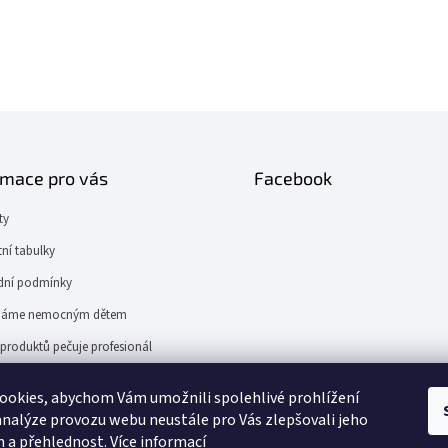
rmace pro vás
Facebook
ty
tní tabulky
ní podmínky
áme nemocným dětem
produktů pečuje profesionál
ER.cz
ookies, abychom Vám umožnili spolehlivé prohlížení
analýze provozu webu neustále pro Vás zlepšovali jeho
n a přehlednost.
Více informací