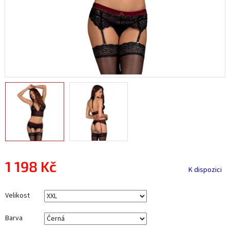
1 198 Kč
K dispozici
Měrná
cena:
Velikost
Barva