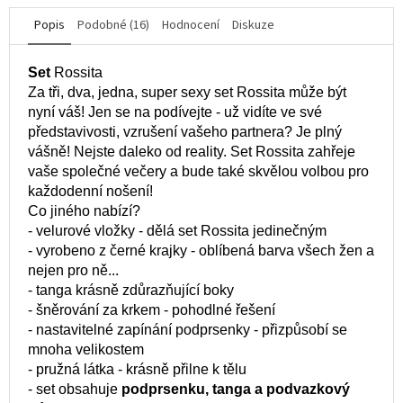
Popis
Podobné (16)
Hodnocení
Diskuze
Set
Rossita
Za tři, dva, jedna, super sexy set Rossita může být
nyní váš! Jen se na podívejte - už vidíte ve své
představivosti, vzrušení vašeho partnera? Je plný
vášně! Nejste daleko od reality. Set Rossita zahřeje
vaše společné večery a bude také skvělou volbou pro
každodenní nošení!
Co jiného nabízí?
- velurové vložky - dělá set Rossita jedinečným
- vyrobeno z černé krajky - oblíbená barva všech žen a
nejen pro ně...
- tanga krásně zdůrazňující boky
- šněrování za krkem - pohodlné řešení
- nastavitelné zapínání podprsenky - přizpůsobí se
mnoha velikostem
- pružná látka - krásně přilne k tělu
- set obsahuje
podprsenku, tanga a podvazkový