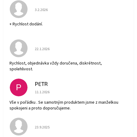
Hodnocení obchodu je 5 z 5 hvězdiček.
3.2.2026
+ Rychlost dodání.
Hodnocení obchodu je 5 z 5 hvězdiček.
22.1.2026
Rychlost, objednávka vždy doručena, diskrétnost,
spolehlivost.
PETR
P
Hodnocení obchodu je 5 z 5 hvězdiček.
11.1.2026
Vše v pořádku . Se samotným produktem jsme z manželkou
spokojeni a proto doporučujeme.
Hodnocení obchodu je 5 z 5 hvězdiček.
23.9.2025