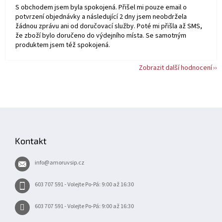
S obchodem jsem byla spokojená. Přišel mi pouze email o
potvrzení objednávky a následující 2 dny jsem neobdržela
žádnou zprávu ani od doručovací služby. Poté mi přišla až SMS,
že zboží bylo doručeno do výdejního místa. Se samotným
produktem jsem též spokojená.
Zobrazit další hodnocení
Z
á
p
Kontakt
a
t
info
@
amoruvsip.cz
í
603 707 591 - Volejte Po-Pá: 9:00 až 16:30
603 707 591 - Volejte Po-Pá: 9:00 až 16:30