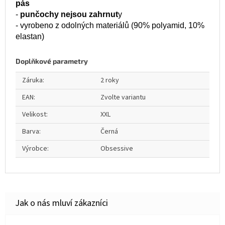
pás
-
punčochy nejsou zahrnut
y
- vyrobeno z odolných materiálů (90% polyamid, 10%
elastan)
Doplňkové parametry
Záruka
:
2 roky
EAN
:
Zvolte variantu
Velikost
:
XXL
Barva
:
Černá
Výrobce
:
Obsessive