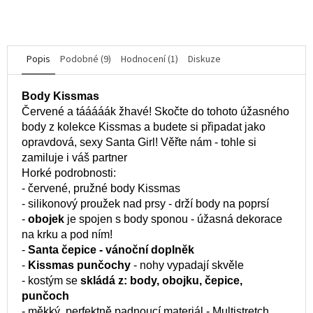
Popis
Podobné (9)
Hodnocení (1)
Diskuze
Body Kissmas
Červené a tááááák žhavé! Skočte do tohoto úžasného
body z kolekce Kissmas a budete si připadat jako
opravdová, sexy Santa Girl! Věřte nám - tohle si
zamiluje i váš partner
Horké podrobnosti:
- červené, pružné body Kissmas
- silikonový proužek nad prsy - drží body na poprsí
-
obojek
je spojen s body sponou - úžasná dekorace
na krku a pod ním!
-
Santa čepice - vánoční doplněk
-
Kissmas punčochy
- nohy vypadají skvěle
- kostým se
skládá z: body, obojku, čepice,
punčoch
- měkký, perfektně padnoucí materiál - Multistretch