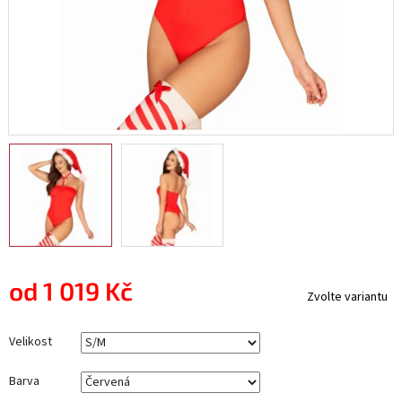
od
1 019 Kč
Zvolte variantu
Měrná
cena:
Velikost
Barva