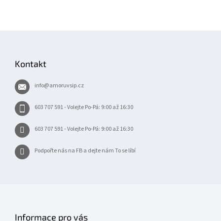
Z
á
p
Kontakt
a
t
info
@
amoruvsip.cz
í
603 707 591 - Volejte Po-Pá: 9:00 až 16:30
603 707 591 - Volejte Po-Pá: 9:00 až 16:30
Podpořte nás na FB a dejte nám To se líbí
Informace pro vás