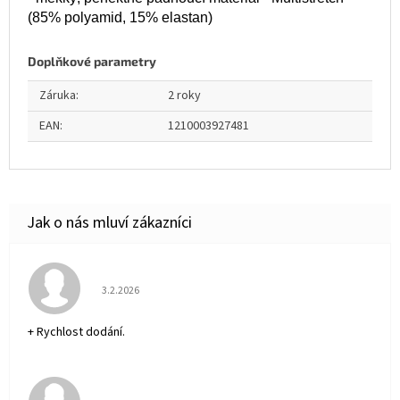
(85% polyamid, 15% elastan)
Doplňkové parametry
Záruka
:
2 roky
EAN
:
1210003927481
Hodnocení obchodu je 5 z 5 hvězdiček.
3.2.2026
+ Rychlost dodání.
Hodnocení obchodu je 5 z 5 hvězdiček.