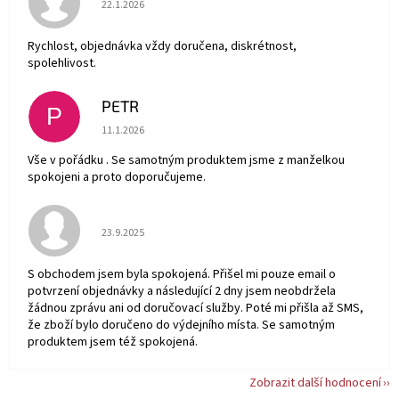
22.1.2026
Rychlost, objednávka vždy doručena, diskrétnost,
spolehlivost.
PETR
P
Hodnocení obchodu je 5 z 5 hvězdiček.
11.1.2026
Vše v pořádku . Se samotným produktem jsme z manželkou
spokojeni a proto doporučujeme.
Hodnocení obchodu je 5 z 5 hvězdiček.
23.9.2025
S obchodem jsem byla spokojená. Přišel mi pouze email o
potvrzení objednávky a následující 2 dny jsem neobdržela
žádnou zprávu ani od doručovací služby. Poté mi přišla až SMS,
že zboží bylo doručeno do výdejního místa. Se samotným
produktem jsem též spokojená.
Zobrazit další hodnocení