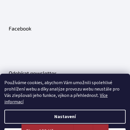
Facebook
Odebírat newsletter
Používáme cookies, abychom Vám umožnili spolehlivé
Vložte svůj e-mail a my vám budeme zasílat informace o nových
prohlížení webu a díky analýze provozu webu neustále pro
produktech na našem e-shopu.
Vás zlepšovali jeho funkce, výkon a přehlednost.
Více
informací
E-mail
Nastavení
PŘIHLÁSIT SE
Nejširší výběr erotických pomůcek a sexy prádla na