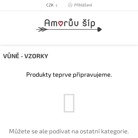
Přejít
Přihlášení
CZK
na
obsah
VŮNĚ - VZORKY
Produkty teprve připravujeme.
Můžete se ale podívat na ostatní kategorie.