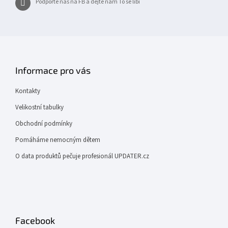
Podpořte nás na FB a dejte nám To se líbí
Informace pro vás
Kontakty
Velikostní tabulky
Obchodní podmínky
Pomáháme nemocným dětem
O data produktů pečuje profesionál UPDATER.cz
Facebook