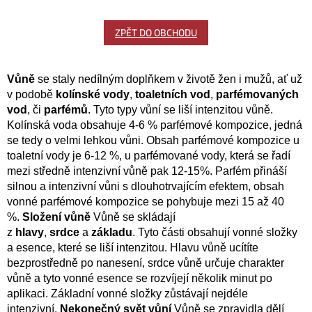
ZPĚT DO OBCHODU
Vůně
se staly nedílným doplňkem v životě žen i mužů, ať už
v podobě
kolínské vody
,
toaletních vod
,
parfémovaných
vod
, či
parfémů
. Tyto typy vůní se liší intenzitou vůně.
Kolínská voda obsahuje 4-6 % parfémové kompozice, jedná
se tedy o velmi lehkou vůni. Obsah parfémové kompozice u
toaletní vody je 6-12 %, u parfémované vody, která se řadí
mezi středně intenzivní vůně pak 12-15%. Parfém přináší
silnou a intenzivní vůni s dlouhotrvajícím efektem, obsah
vonné parfémové kompozice se pohybuje mezi 15 až 40
%.
Složení vůně
Vůně se skládají
z
hlavy
,
srdce
a
základu
. Tyto části obsahují vonné složky
a esence, které se liší intenzitou. Hlavu vůně ucítíte
bezprostředně po nanesení, srdce vůně určuje charakter
vůně a tyto vonné esence se rozvíjejí několik minut po
aplikaci. Základní vonné složky zůstávají nejdéle
intenzivní.
Nekonečný svět vůní
Vůně se zpravidla dělí