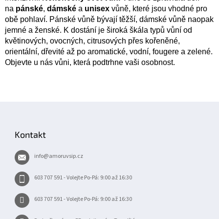
na
pánské
,
dámské
a
unisex
vůně, které jsou vhodné pro
obě pohlaví. Pánské vůně bývají těžší, dámské vůně naopak
jemné a ženské. K dostání je široká škála typů vůní od
květinových, ovocných, citrusových přes kořeněné,
orientální, dřevité až po aromatické, vodní, fougere a zelené.
Objevte u nás vůni, která podtrhne vaši osobnost.
Z
á
p
Kontakt
a
t
info
@
amoruvsip.cz
í
603 707 591 - Volejte Po-Pá: 9:00 až 16:30
603 707 591 - Volejte Po-Pá: 9:00 až 16:30