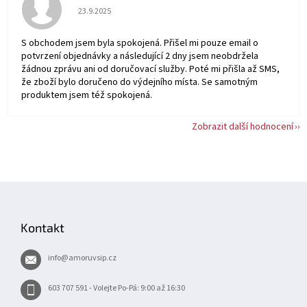
Hodnocení obchodu je 5 z 5 hvězdiček.
23.9.2025
S obchodem jsem byla spokojená. Přišel mi pouze email o
potvrzení objednávky a následující 2 dny jsem neobdržela
žádnou zprávu ani od doručovací služby. Poté mi přišla až SMS,
že zboží bylo doručeno do výdejního místa. Se samotným
produktem jsem též spokojená.
Zobrazit další hodnocení
Z
á
p
Kontakt
a
t
info
@
amoruvsip.cz
í
603 707 591 - Volejte Po-Pá: 9:00 až 16:30