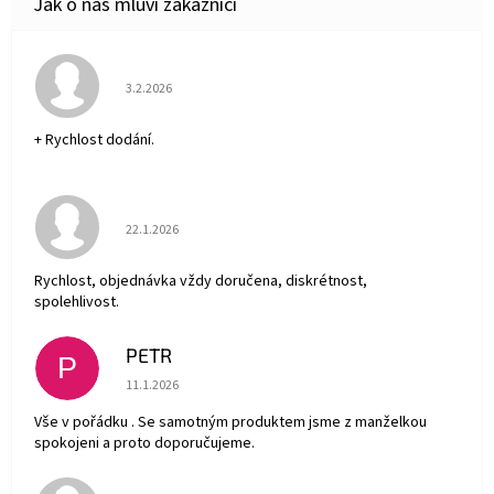
Hodnocení obchodu je 5 z 5 hvězdiček.
3.2.2026
+ Rychlost dodání.
Hodnocení obchodu je 5 z 5 hvězdiček.
22.1.2026
Rychlost, objednávka vždy doručena, diskrétnost,
spolehlivost.
PETR
P
Hodnocení obchodu je 5 z 5 hvězdiček.
11.1.2026
Vše v pořádku . Se samotným produktem jsme z manželkou
spokojeni a proto doporučujeme.