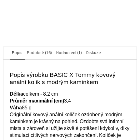
produktu
je
612 Kč
4,7
z
5
DO KOŠÍKU
hvězdiček.
Popis
Podobné (16)
Hodnocení (1)
Diskuze
Popis výrobku BASIC X Tommy kovový
anální kolík s modrým kamínkem
Délka
celkem - 8,2 cm
Průměr maximální (cm)
3,4
Váha
85 g
Originální kovový anální kolíček ozdobený modrým
kamínkem je krásný na pohled. Ozdobte svá intimní
místa a zároveň si užijte skvělé potěšení kdykoliv, díky
stimulaci citlivých nervových zakončení. Kolíček je