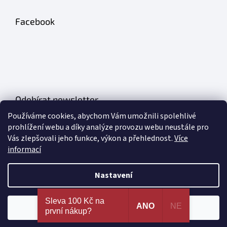
Facebook
Odebírat newsletter
Používáme cookies, abychom Vám umožnili spolehlivé
Vložte svůj e-mail a my vám budeme zasílat informace o nových
prohlížení webu a díky analýze provozu webu neustále pro
produktech na našem e-shopu.
Vás zlepšovali jeho funkce, výkon a přehlednost.
Více
informací
E-mail
Nastavení
PŘIHLÁSIT SE
Nejširší výběr erotických pomůcek a sexy prádla na
Sleva 100 Kč na
jednom místě. 100% spokojenost dle recenzí
ANO
NE
Souhlasím
první nákup?
ověřených zákazníků!