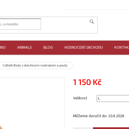
HNO
ANIMALS
BLOG
HODNOCENÍ OBCHODU
KONTAK
Cottelli Body s otevřeným rozkrokem a pouty
1 150 Kč
Měrná
cena:
Velikost
Můžeme doručit do:
10.8.2026