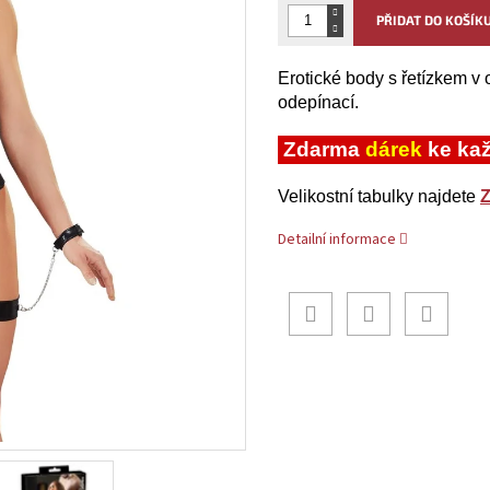
PŘIDAT DO KOŠÍK
Erotické body s řetízkem v
odepínací.
Zdarma
dárek
ke ka
Velikostní tabulky najdete
Detailní informace