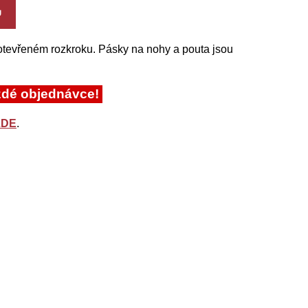
U
 otevřeném rozkroku. Pásky na nohy a pouta jsou
ždé objednávce!
ZDE
.