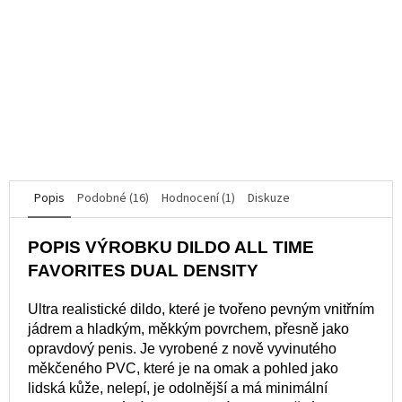
Průměrné
hodnocení
K dispozici
produktu
je
2 423 Kč
5,0
z
5
DO KOŠÍKU
hvězdiček.
Popis
Podobné (16)
Hodnocení (1)
Diskuze
POPIS VÝROBKU DILDO ALL TIME
FAVORITES DUAL DENSITY
Ultra realistické dildo, které je tvořeno pevným vnitřním
jádrem a hladkým, měkkým povrchem, přesně jako
opravdový penis. Je vyrobené z nově vyvinutého
měkčeného PVC, které je na omak a pohled jako
lidská kůže, nelepí, je odolnější a má minimální