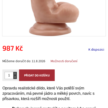
987 Kč
K dispozici
Měrná
Můžeme doručit do:
11.8.2026
Možnosti doručení
cena:
PŘIDAT DO KOŠÍKU
Opravdu realistické dildo, které Vás potěší svým
zpracováním, má pevné jádro a měkký povrch, navíc s
přísavkou, která rozšíří možnosti použití.