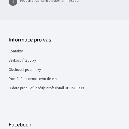
Podpořte nás na FB a dejte nám To se líbí
Informace pro vás
Kontakty
Velikostní tabulky
Obchodní podmínky
Pomáháme nemocným dětem
O data produktů pečuje profesionál UPDATER.cz
Facebook