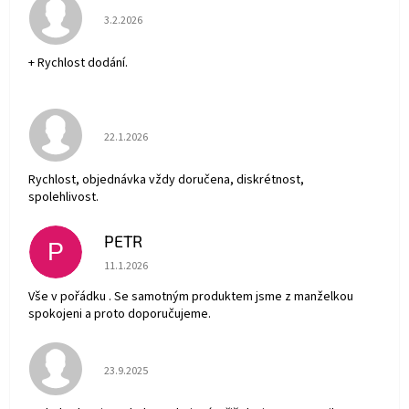
Hodnocení obchodu je 5 z 5 hvězdiček.
3.2.2026
+ Rychlost dodání.
Hodnocení obchodu je 5 z 5 hvězdiček.
22.1.2026
Rychlost, objednávka vždy doručena, diskrétnost,
spolehlivost.
PETR
P
Hodnocení obchodu je 5 z 5 hvězdiček.
11.1.2026
Vše v pořádku . Se samotným produktem jsme z manželkou
spokojeni a proto doporučujeme.
Hodnocení obchodu je 5 z 5 hvězdiček.
23.9.2025