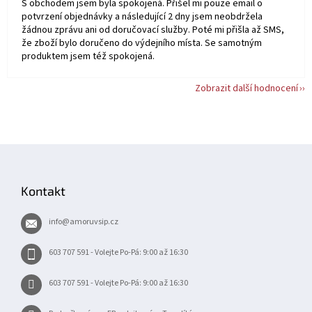
S obchodem jsem byla spokojená. Přišel mi pouze email o
potvrzení objednávky a následující 2 dny jsem neobdržela
žádnou zprávu ani od doručovací služby. Poté mi přišla až SMS,
že zboží bylo doručeno do výdejního místa. Se samotným
produktem jsem též spokojená.
Zobrazit další hodnocení
Z
á
p
Kontakt
a
t
info
@
amoruvsip.cz
í
603 707 591 - Volejte Po-Pá: 9:00 až 16:30
603 707 591 - Volejte Po-Pá: 9:00 až 16:30