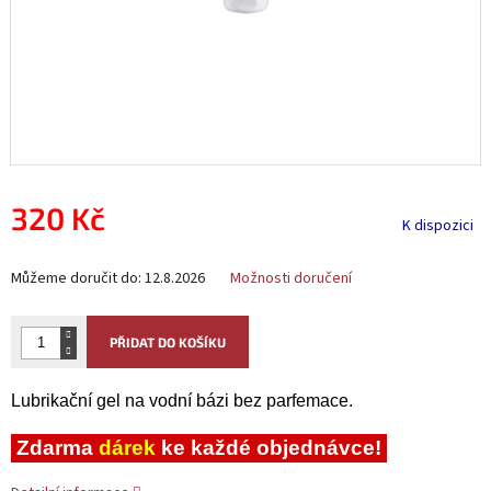
320 Kč
K dispozici
Měrná
Můžeme doručit do:
12.8.2026
Možnosti doručení
cena:
PŘIDAT DO KOŠÍKU
Lubrikační gel na vodní bázi bez parfemace.
Zdarma
dárek
ke každé objednávce!