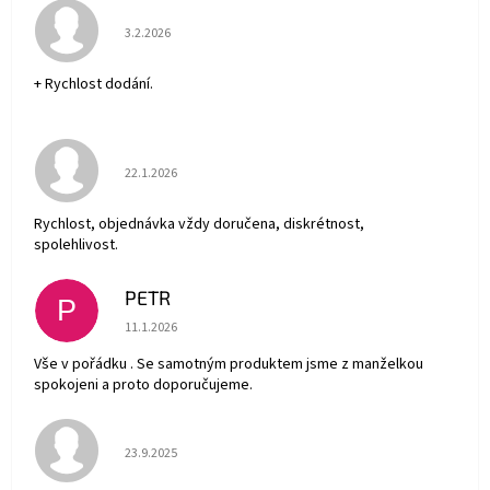
Hodnocení obchodu je 5 z 5 hvězdiček.
3.2.2026
+ Rychlost dodání.
Hodnocení obchodu je 5 z 5 hvězdiček.
22.1.2026
Rychlost, objednávka vždy doručena, diskrétnost,
spolehlivost.
PETR
P
Hodnocení obchodu je 5 z 5 hvězdiček.
11.1.2026
Vše v pořádku . Se samotným produktem jsme z manželkou
spokojeni a proto doporučujeme.
Hodnocení obchodu je 5 z 5 hvězdiček.
23.9.2025