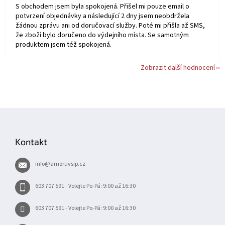
S obchodem jsem byla spokojená. Přišel mi pouze email o
potvrzení objednávky a následující 2 dny jsem neobdržela
žádnou zprávu ani od doručovací služby. Poté mi přišla až SMS,
že zboží bylo doručeno do výdejního místa. Se samotným
produktem jsem též spokojená.
Zobrazit další hodnocení
Z
á
p
Kontakt
a
t
info
@
amoruvsip.cz
í
603 707 591 - Volejte Po-Pá: 9:00 až 16:30
603 707 591 - Volejte Po-Pá: 9:00 až 16:30