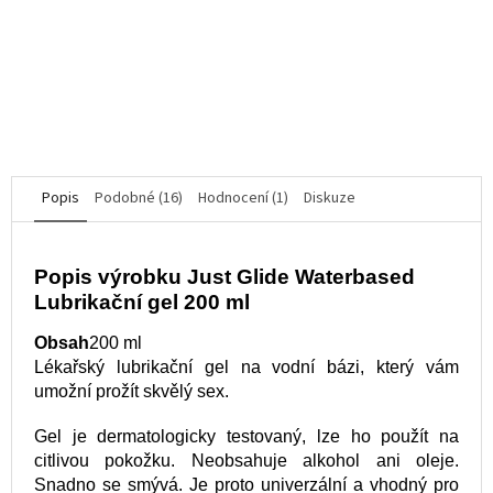
K dispozici
produktu
je
1 422 Kč
5,0
z
5
DO KOŠÍKU
hvězdiček.
Popis
Podobné (16)
Hodnocení (1)
Diskuze
Popis výrobku Just Glide Waterbased
Lubrikační gel 200 ml
Obsah
200 ml
Lékařský lubrikační gel na vodní bázi, který vám
umožní prožít skvělý sex.
Gel je dermatologicky testovaný, lze ho použít na
citlivou pokožku. Neobsahuje alkohol ani oleje.
Snadno se smývá. Je proto univerzální a vhodný pro