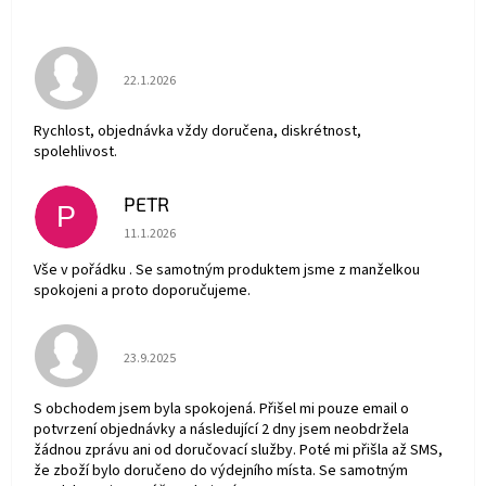
Hodnocení obchodu je 5 z 5 hvězdiček.
22.1.2026
Rychlost, objednávka vždy doručena, diskrétnost,
spolehlivost.
PETR
P
Hodnocení obchodu je 5 z 5 hvězdiček.
11.1.2026
Vše v pořádku . Se samotným produktem jsme z manželkou
spokojeni a proto doporučujeme.
Hodnocení obchodu je 5 z 5 hvězdiček.
23.9.2025
S obchodem jsem byla spokojená. Přišel mi pouze email o
potvrzení objednávky a následující 2 dny jsem neobdržela
žádnou zprávu ani od doručovací služby. Poté mi přišla až SMS,
že zboží bylo doručeno do výdejního místa. Se samotným