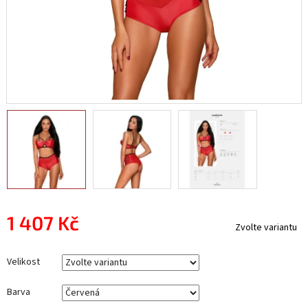
1 407 Kč
Zvolte variantu
Měrná
cena:
Velikost
Barva