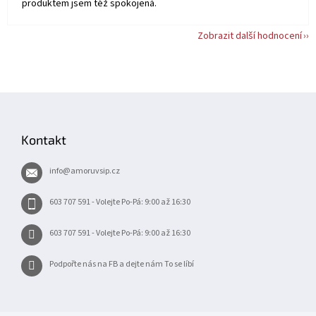
produktem jsem též spokojená.
Zobrazit další hodnocení
Z
á
p
Kontakt
a
t
info
@
amoruvsip.cz
í
603 707 591 - Volejte Po-Pá: 9:00 až 16:30
603 707 591 - Volejte Po-Pá: 9:00 až 16:30
Podpořte nás na FB a dejte nám To se líbí