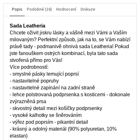
Popis
Podobné (16)
Hodnocení
Diskuze
Sada Leatheria
Chcete oživit jiskru lásky a vášně mezi Vámi a Vaším
milovaným? Perfektní způsob, jak na to, se Vám nabízí
právě tady - podmanivě ohnivá sada Leatheria! Pokud
jste fanouškem ostrých kombinací, byla tato sada
stvořená přímo pro Vás!
Více podrobností:
- smyslné pásky lemující poprsí
- nastavitelné popruhy
- nastavitelné zapínání na zadní straně
- lehce polstrovaná podprsenka s kosticemi - dokonale
zvýrazněná prsa
- skvostný detail mezi košíčky podprsenky
- vysoké kalhotky se šněrováním
- výřez pod poprsím - pikantní detail
- krásný a odolný materiál (90% polyuretan, 10%
elastan)