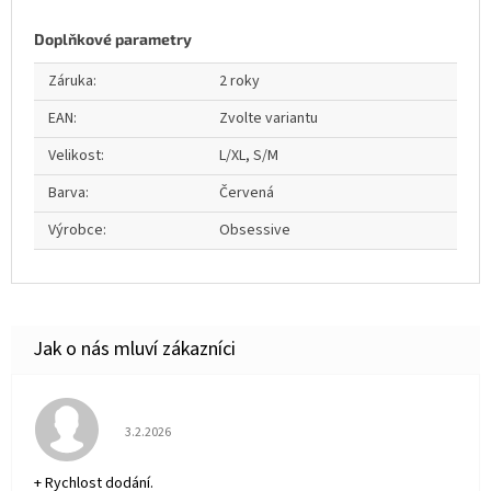
Doplňkové parametry
Záruka
:
2 roky
EAN
:
Zvolte variantu
Velikost
:
L/XL, S/M
Barva
:
Červená
Výrobce
:
Obsessive
Hodnocení obchodu je 5 z 5 hvězdiček.
3.2.2026
+ Rychlost dodání.