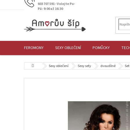
Přejít
603 707 591 - Volejte Po-
na
Pá: 9:00 až 16:30
obsah
FEROMONY
SEXY OBLEČENÍ
POMŮCKY
TEC
Domů
Sexy oblečení
Sexy sety
dvoudílné
Set