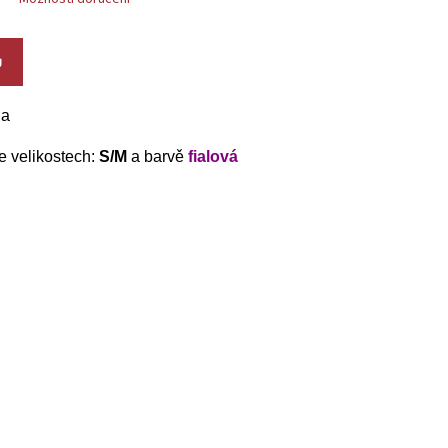
U
ga
 velikostech:
S/M
a barvě
fialová