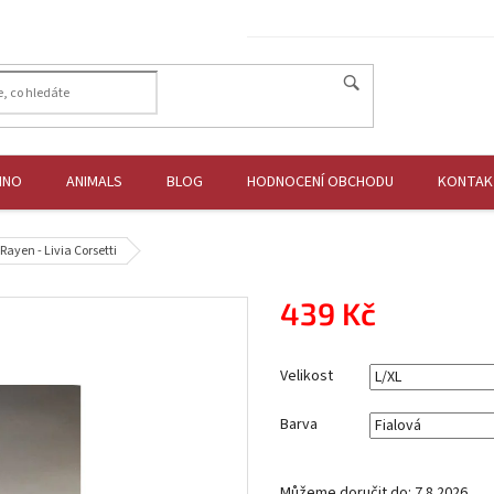
HNO
ANIMALS
BLOG
HODNOCENÍ OBCHODU
KONTAK
 Rayen - Livia Corsetti
439 Kč
Měrná
cena:
Velikost
Barva
Můžeme doručit do:
7.8.2026