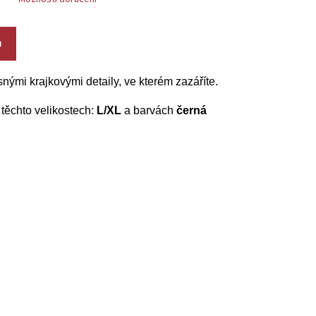
U
snými krajkovými detaily, ve kterém zazáříte.
těchto velikostech:
L/XL
a barvách
černá