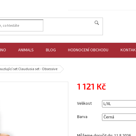
HNO
ANIMALS
BLOG
HODNOCENÍ OBCHODU
KONTAK
uzlující set Claudusia set - Obsessive
1 121 Kč
Měrná
cena:
Velikost
Barva
Můžeme doručit do:
11.8.2026