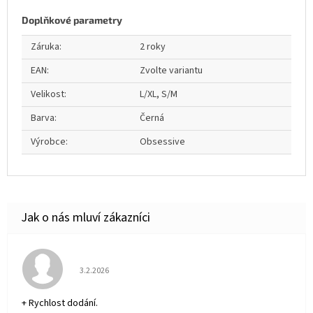
Doplňkové parametry
Záruka
:
2 roky
EAN
:
Zvolte variantu
Velikost
:
L/XL, S/M
Barva
:
Černá
Výrobce
:
Obsessive
Hodnocení obchodu je 5 z 5 hvězdiček.
3.2.2026
+ Rychlost dodání.