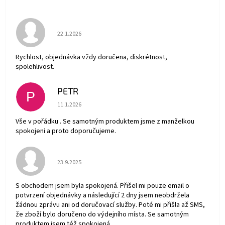
Hodnocení obchodu je 5 z 5 hvězdiček.
22.1.2026
Rychlost, objednávka vždy doručena, diskrétnost,
spolehlivost.
PETR
P
Hodnocení obchodu je 5 z 5 hvězdiček.
11.1.2026
Vše v pořádku . Se samotným produktem jsme z manželkou
spokojeni a proto doporučujeme.
Hodnocení obchodu je 5 z 5 hvězdiček.
23.9.2025
S obchodem jsem byla spokojená. Přišel mi pouze email o
potvrzení objednávky a následující 2 dny jsem neobdržela
žádnou zprávu ani od doručovací služby. Poté mi přišla až SMS,
že zboží bylo doručeno do výdejního místa. Se samotným
produktem jsem též spokojená.