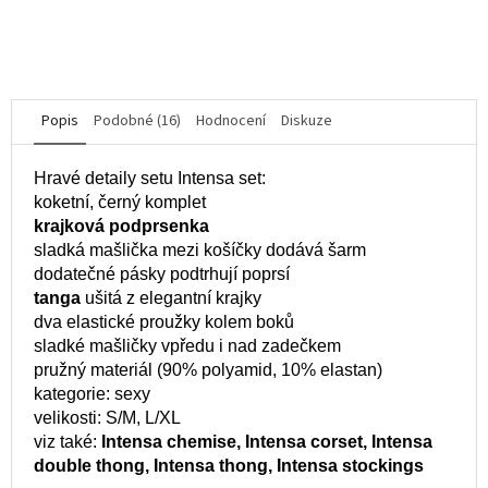
z
5
DO KOŠÍKU
hvězdiček.
Popis
Podobné (16)
Hodnocení
Diskuze
Hravé detaily setu Intensa set:
koketní, černý komplet
krajková podprsenka
sladká mašlička mezi košíčky dodává šarm
dodatečné pásky podtrhují poprsí
tanga
ušitá z elegantní krajky
dva elastické proužky kolem boků
sladké mašličky vpředu i nad zadečkem
pružný materiál (90% polyamid, 10% elastan)
kategorie: sexy
velikosti: S/M, L/XL
viz také:
Intensa chemise, Intensa corset, Intensa
double thong, Intensa thong, Intensa stockings