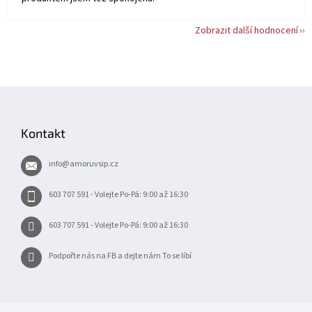
Zobrazit další hodnocení
Z
á
p
Kontakt
a
t
info
@
amoruvsip.cz
í
603 707 591 - Volejte Po-Pá: 9:00 až 16:30
603 707 591 - Volejte Po-Pá: 9:00 až 16:30
Podpořte nás na FB a dejte nám To se líbí