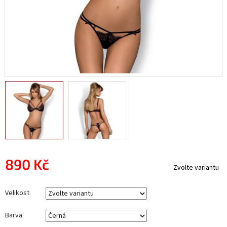
890 Kč
Zvolte variantu
Měrná
cena:
Velikost
Barva