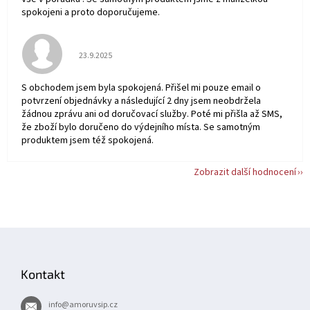
spokojeni a proto doporučujeme.
Hodnocení obchodu je 5 z 5 hvězdiček.
23.9.2025
S obchodem jsem byla spokojená. Přišel mi pouze email o
potvrzení objednávky a následující 2 dny jsem neobdržela
žádnou zprávu ani od doručovací služby. Poté mi přišla až SMS,
že zboží bylo doručeno do výdejního místa. Se samotným
produktem jsem též spokojená.
Zobrazit další hodnocení
Z
á
p
Kontakt
a
t
info
@
amoruvsip.cz