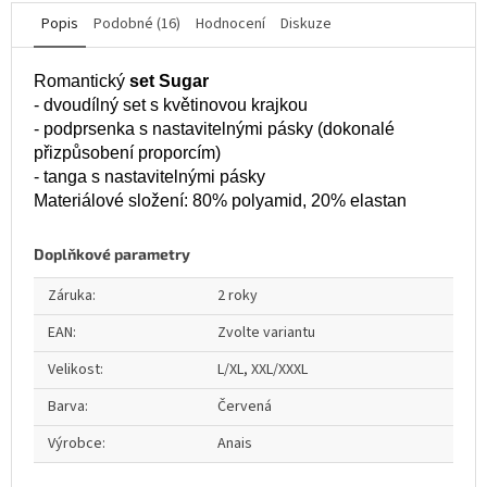
Popis
Podobné (16)
Hodnocení
Diskuze
Romantický
set Sugar
- dvoudílný set s květinovou krajkou
- podprsenka s nastavitelnými pásky (dokonalé
přizpůsobení proporcím)
- tanga s nastavitelnými pásky
Materiálové složení: 80% polyamid, 20% elastan
Doplňkové parametry
Záruka
:
2 roky
EAN
:
Zvolte variantu
Velikost
:
L/XL, XXL/XXXL
Barva
:
Červená
Výrobce
:
Anais