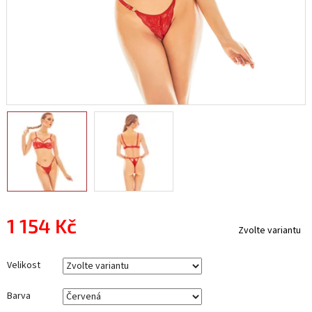
1 154 Kč
Zvolte variantu
Měrná
cena:
Velikost
Barva