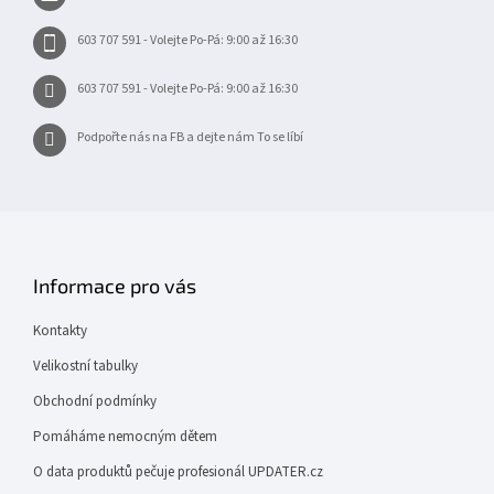
í
603 707 591 - Volejte Po-Pá: 9:00 až 16:30
603 707 591 - Volejte Po-Pá: 9:00 až 16:30
Podpořte nás na FB a dejte nám To se líbí
Informace pro vás
Kontakty
Velikostní tabulky
Obchodní podmínky
Pomáháme nemocným dětem
O data produktů pečuje profesionál UPDATER.cz