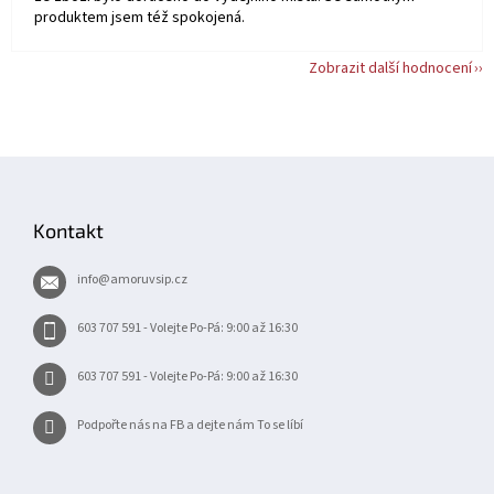
produktem jsem též spokojená.
Zobrazit další hodnocení
Z
á
p
Kontakt
a
t
info
@
amoruvsip.cz
í
603 707 591 - Volejte Po-Pá: 9:00 až 16:30
603 707 591 - Volejte Po-Pá: 9:00 až 16:30
Podpořte nás na FB a dejte nám To se líbí