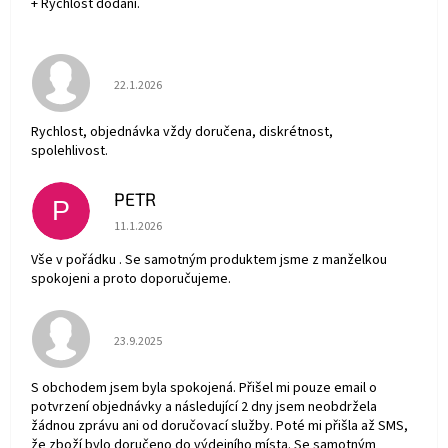
+ Rychlost dodání.
Hodnocení obchodu je 5 z 5 hvězdiček.
22.1.2026
Rychlost, objednávka vždy doručena, diskrétnost,
spolehlivost.
PETR
P
Hodnocení obchodu je 5 z 5 hvězdiček.
11.1.2026
Vše v pořádku . Se samotným produktem jsme z manželkou
spokojeni a proto doporučujeme.
Hodnocení obchodu je 5 z 5 hvězdiček.
23.9.2025
S obchodem jsem byla spokojená. Přišel mi pouze email o
potvrzení objednávky a následující 2 dny jsem neobdržela
žádnou zprávu ani od doručovací služby. Poté mi přišla až SMS,
že zboží bylo doručeno do výdejního místa. Se samotným