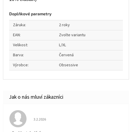
Doplňkové parametry
Záruka
:
2 roky
EAN
:
Zvolte variantu
Velikost
:
L/XL
Barva
:
Červená
Výrobce
:
Obsessive
Hodnocení obchodu je 5 z 5 hvězdiček.
3.2.2026