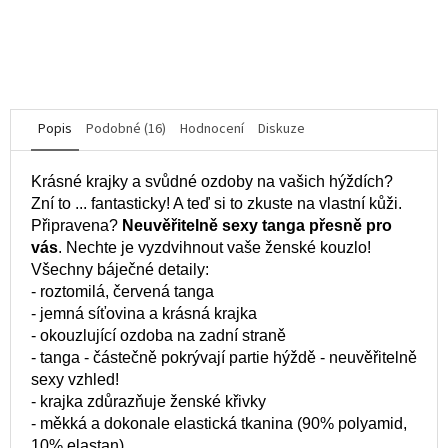
5,0
z
5
DO KOŠÍKU
hvězdiček.
Popis
Podobné (16)
Hodnocení
Diskuze
Krásné krajky a svůdné ozdoby na vašich hýždích?
Zní to ... fantasticky! A teď si to zkuste na vlastní kůži.
Připravena?
Neuvěřitelně sexy tanga přesně pro
vás
. Nechte je vyzdvihnout vaše ženské kouzlo!
Všechny báječné detaily:
- roztomilá, červená tanga
- jemná síťovina a krásná krajka
- okouzlující ozdoba na zadní straně
- tanga - částečně pokrývají partie hýždě - neuvěřitelně
sexy vzhled!
- krajka zdůrazňuje ženské křivky
- měkká a dokonale elastická tkanina (90% polyamid,
10% elastan)