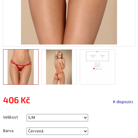
406 Kč
K dispozici
Měrná
cena:
Velikost
Barva