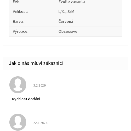
EAN
:
Zvolte variantu
Velikost
:
L/XL, S/M
Barva
:
Červená
Výrobce
:
Obsessive
Hodnocení obchodu je 5 z 5 hvězdiček.
3.2.2026
+ Rychlost dodání.
Hodnocení obchodu je 5 z 5 hvězdiček.
22.1.2026