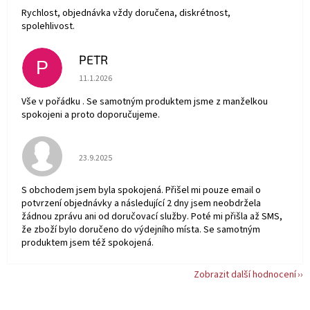
Rychlost, objednávka vždy doručena, diskrétnost,
spolehlivost.
PETR
P
Hodnocení obchodu je 5 z 5 hvězdiček.
11.1.2026
Vše v pořádku . Se samotným produktem jsme z manželkou
spokojeni a proto doporučujeme.
Hodnocení obchodu je 5 z 5 hvězdiček.
23.9.2025
S obchodem jsem byla spokojená. Přišel mi pouze email o
potvrzení objednávky a následující 2 dny jsem neobdržela
žádnou zprávu ani od doručovací služby. Poté mi přišla až SMS,
že zboží bylo doručeno do výdejního místa. Se samotným
produktem jsem též spokojená.
Zobrazit další hodnocení