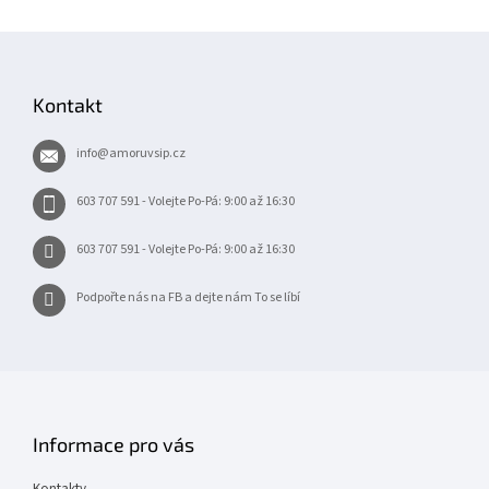
Z
á
p
Kontakt
a
t
info
@
amoruvsip.cz
í
603 707 591 - Volejte Po-Pá: 9:00 až 16:30
603 707 591 - Volejte Po-Pá: 9:00 až 16:30
Podpořte nás na FB a dejte nám To se líbí
Informace pro vás
Kontakty