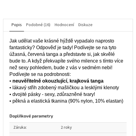
hvězdiček.
Popis
Podobné (16)
Hodnocení
Diskuze
Jak udělat vaše krásné hýždě vypadalo naprosto
fantasticky? Odpověď je tady! Podívejte se na tyto
úžasná, červená tanga a představte si, jak skvělé
bude to. A když překvapíte svého milence s tímto více
než sexy pohledem, bude z vás v sedmém nebi!
Podívejte se na podrobnosti:
•
neuvěřitelně okouzlující, krajková tanga
• lákavý střih zdobený mašličkou a lesklými klenoty
• dvojité pásky - sexy, zdůrazněné tvary!
• pěkná a elastická tkanina (90% nylon, 10% elastan)
Doplňkové parametry
Záruka
:
2 roky