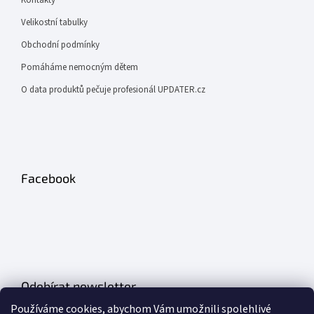
Velikostní tabulky
Obchodní podmínky
Pomáháme nemocným dětem
O data produktů pečuje profesionál UPDATER.cz
Facebook
Odebírat newsletter
Používáme cookies, abychom Vám umožnili spolehlivé
Vložte svůj e-mail a my vám budeme zasílat informace o nových