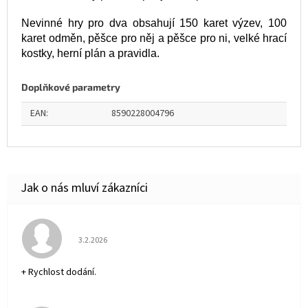
Nevinné hry pro dva obsahují 150 karet výzev, 100
karet odměn, pěšce pro něj a pěšce pro ni, velké hrací
kostky, herní plán a pravidla.
Doplňkové parametry
EAN
:
8590228004796
Hodnocení obchodu je 5 z 5 hvězdiček.
3.2.2026
+ Rychlost dodání.