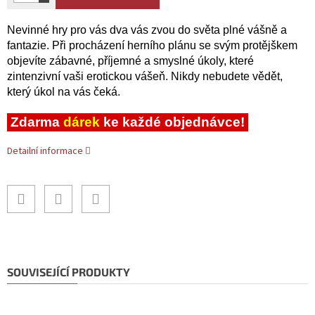
Nevinné hry pro vás dva vás zvou do světa plné vášně a
fantazie. Při procházení herního plánu se svým protějškem
objevíte zábavné, příjemné a smyslné úkoly, které
zintenzivní vaši erotickou vášeň. Nikdy nebudete vědět,
který úkol na vás čeká.
Zdarma
dárek
ke každé objednávce!
Detailní informace
SOUVISEJÍCÍ PRODUKTY
Doporučujeme!