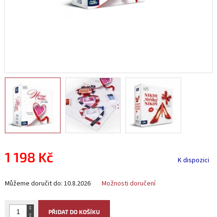
1 198 Kč
K dispozici
Měrná
Můžeme doručit do:
10.8.2026
Možnosti doručení
cena:
PŘIDAT DO KOŠÍKU