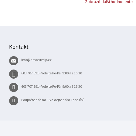
Zobrazit další hodnocení
Z
á
p
Kontakt
a
t
info
@
amoruvsip.cz
í
603 707 591 - Volejte Po-Pá: 9:00 až 16:30
603 707 591 - Volejte Po-Pá: 9:00 až 16:30
Podpořte nás na FB a dejte nám To se líbí