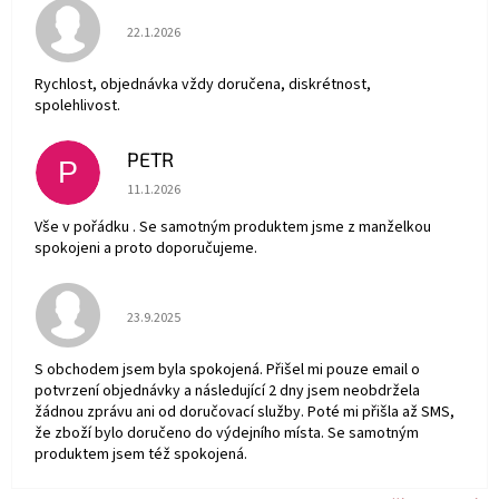
Hodnocení obchodu je 5 z 5 hvězdiček.
22.1.2026
Rychlost, objednávka vždy doručena, diskrétnost,
spolehlivost.
PETR
P
Hodnocení obchodu je 5 z 5 hvězdiček.
11.1.2026
Vše v pořádku . Se samotným produktem jsme z manželkou
spokojeni a proto doporučujeme.
Hodnocení obchodu je 5 z 5 hvězdiček.
23.9.2025
S obchodem jsem byla spokojená. Přišel mi pouze email o
potvrzení objednávky a následující 2 dny jsem neobdržela
žádnou zprávu ani od doručovací služby. Poté mi přišla až SMS,
že zboží bylo doručeno do výdejního místa. Se samotným
produktem jsem též spokojená.