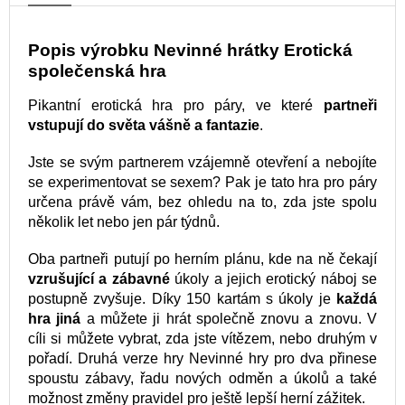
Popis výrobku Nevinné hrátky Erotická
společenská hra
Pikantní erotická hra pro páry, ve které
partneři
vstupují do světa vášně a fantazie
.
Jste se svým partnerem vzájemně otevření a nebojíte
se experimentovat se sexem? Pak je tato hra pro páry
určena právě vám, bez ohledu na to, zda jste spolu
několik let nebo jen pár týdnů.
Oba partneři putují po herním plánu, kde na ně čekají
vzrušující a zábavné
úkoly a jejich erotický náboj se
postupně zvyšuje. Díky 150 kartám s úkoly je
každá
hra jiná
a můžete ji hrát společně znovu a znovu. V
cíli si můžete vybrat, zda jste vítězem, nebo druhým v
pořadí. Druhá verze hry Nevinné hry pro dva přinese
spoustu zábavy, řadu nových odměn a úkolů a také
možnost změny pravidel pro ještě lepší herní zážitek.