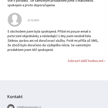
Vše v pořádku . Se samotným produktem jsme z manželkou
spokojeni a proto doporučujeme.
Hodnocení obchodu je 5 z 5 hvězdiček.
23.9.2025
S obchodem jsem byla spokojená. Přišel mi pouze email o
potvrzení objednávky a následující 2 dny jsem neobdržela
žádnou zprávu ani od doručovací služby. Poté mi přišla až SMS,
že zboží bylo doručeno do výdejního místa. Se samotným
produktem jsem též spokojená.
Zobrazit další hodnocení
Z
á
p
Kontakt
a
t
info
@
amoruvsip.cz