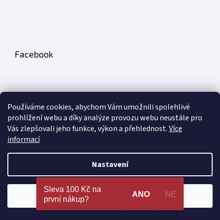
Facebook
Používáme cookies, abychom Vám umožnili spolehlivé
prohlížení webu a díky analýze provozu webu neustále pro
Vás zlepšovali jeho funkce, výkon a přehlednost.
Více
Odebírat newsletter
informací
Nastavení
PŘIHLÁSIT
SE
Nejširší výběr erotických pomůcek a sexy prádla na
Sleva 100 Kč na
jednom místě. 100% spokojenost dle recenzí
ANO
NE
Souhlasím
první nákup?
ověřených zákazníků!