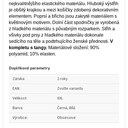
nejkvalitnějšího elastického materiálu. Hluboký výstřih
je obšitý krajkou a mezi košíčky zdobený dekorativním
elementem. Poprsí a břicho jsou zakryté materiálem s
květinovým motivem. Dolní část spodničky je vyrobená
z hladkého materiálu s půvabným rozparkem. Střih a
všivky pod prsy z hladkého materiálu dokonale
sedícího na těle a podtrhujícího ženské přednosti.
V
kompletu s tangy.
Materiálové složení: 90%
polyamid, 10% elasten.
Doplňkové parametry
Záruka
:
2 roky
EAN
:
Zvolte variantu
Velikost
:
XXL
Barva
:
Černá, Bílá
Výrobce
:
Obsessive