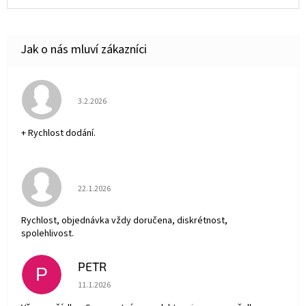
Hodnocení obchodu je 5 z 5 hvězdiček.
3.2.2026
+ Rychlost dodání.
Hodnocení obchodu je 5 z 5 hvězdiček.
22.1.2026
Rychlost, objednávka vždy doručena, diskrétnost,
spolehlivost.
PETR
P
Hodnocení obchodu je 5 z 5 hvězdiček.
11.1.2026