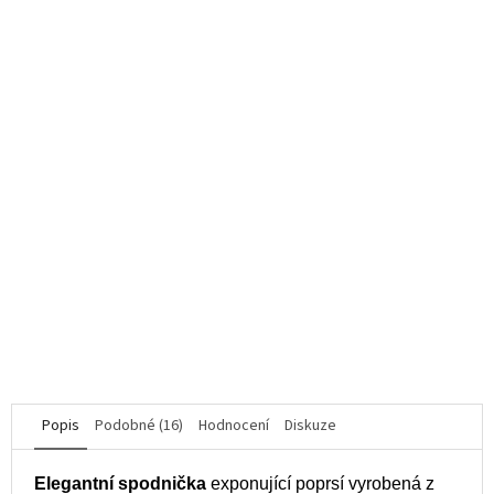
Pikantní postroj A758 bottom harness - Obsessive
K dispozici
626 Kč
DETAIL
XL/XXL
Popis
Podobné (16)
Hodnocení
Diskuze
Elegantní spodnička
exponující poprsí vyrobená z