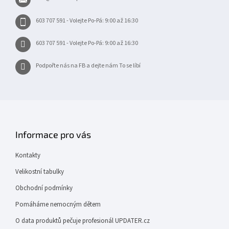
í
603 707 591 - Volejte Po-Pá: 9:00 až 16:30
603 707 591 - Volejte Po-Pá: 9:00 až 16:30
Podpořte nás na FB a dejte nám To se líbí
Informace pro vás
Kontakty
Velikostní tabulky
Obchodní podmínky
Pomáháme nemocným dětem
O data produktů pečuje profesionál UPDATER.cz