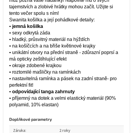
muž pozná vaše hádanky! Napovíte mu o svých
tajemstvích a zlobivé hrátky mohou začít. Užijte si
tento večer spolu s ním!
Swanita košilka a její pohádkové detaily:
•
jemná košilka
• sexy odkrytá záda
• hladký, průsvitný materiál na hýždích
• na košíčcích a na břiše květinové krajky
• unikátní otvory na přední straně - zdůrazní poprsí a
má opticky zeštíhlující efekt
• okraje zdobené krajkou
• roztomilé mašličky na ramínkách
• nastavitelná ramínka a pásek na zadní straně- pro
perfektní fit!
•
odpovídající tanga zahrnuty
• příjemný na dotek a velmi elastický materiál (90%
polyamid, 10% elastan)
Doplňkové parametry
Záruka
:
2 roky