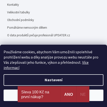
Kontakty
Velikostní tabulky
Obchodní podmínky
Pomáháme nemocným dětem
O data produktů pečuje profesionál UPDATER.cz
Používáme cookies, abychom Vám umožnili spolehlivé
prohlížení webu a díky analýze provozu webu neustále pro
Vás zlepšovali jeho funkce, výkon a přehlednost.
Více
Facebook
informací
Nastavení
Nejširší výběr erotických pomůcek a sexy prádla na
Sleva 100 Kč na
jednom místě. 100% spokojenost dle recenzí
ANO
NE
Souhlasím
první nákup?
ověřených zákazníků!
Odebírat newsletter