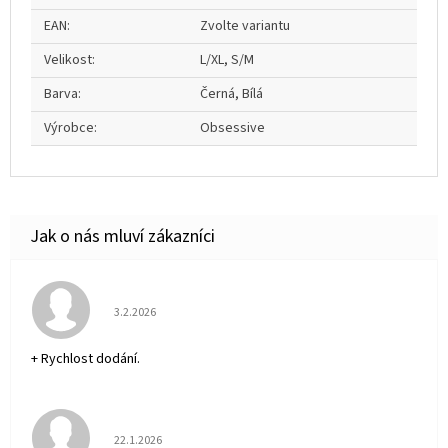
EAN
:
Zvolte variantu
Velikost
:
L/XL, S/M
Barva
:
Černá, Bílá
Výrobce
:
Obsessive
Hodnocení obchodu je 5 z 5 hvězdiček.
3.2.2026
+ Rychlost dodání.
Hodnocení obchodu je 5 z 5 hvězdiček.
22.1.2026