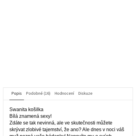
Kalhotky Corella red XXL - Obsessive
K dispozici
329 Kč
DO KOŠÍKU
Popis
Podobné (16)
Hodnocení
Diskuze
Swanita košilka
Bílá znamená sexy!
Zdáte se tak nevinná, ale ve skutečnosti můžete
skrývat zlobivé tajemství, že ano? Ale dnes v noci váš