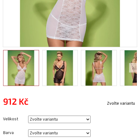
912 Kč
Zvolte variantu
Měrná
cena:
Velikost
Barva