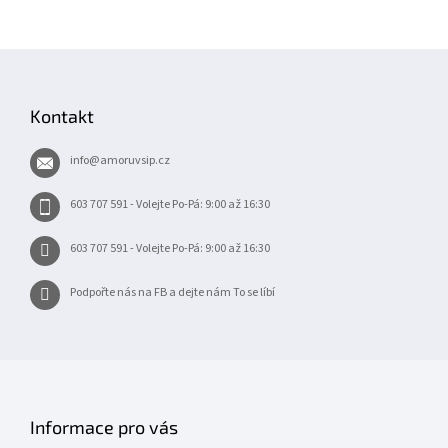
Z
á
p
Kontakt
a
t
info
@
amoruvsip.cz
í
603 707 591 - Volejte Po-Pá: 9:00 až 16:30
603 707 591 - Volejte Po-Pá: 9:00 až 16:30
Podpořte nás na FB a dejte nám To se líbí
Informace pro vás