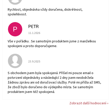
Rychlost, objednávka vždy doručena, diskrétnost,
spolehlivost.
PETR
P
Hodnocení obchodu je 5 z 5 hvězdiček.
11.1.2026
Vše v pořádku . Se samotným produktem jsme z manželkou
spokojeni a proto doporučujeme.
Hodnocení obchodu je 5 z 5 hvězdiček.
23.9.2025
S obchodem jsem byla spokojená. Přišel mi pouze email o
potvrzení objednávky a následující 2 dny jsem neobdržela
žádnou zprávu ani od doručovací služby. Poté mi přišla až SMS,
že zboží bylo doručeno do výdejního místa. Se samotným
produktem jsem též spokojená.
Zobrazit další hodnocení