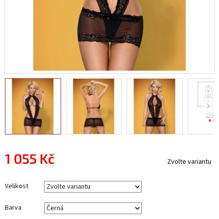
1 055 Kč
Zvolte variantu
Měrná
cena:
Velikost
Barva