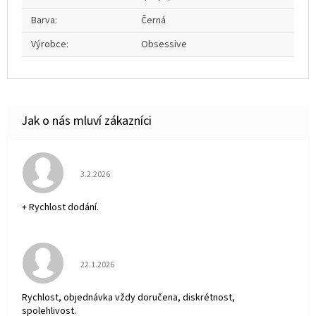
Barva
:
Černá
Výrobce
:
Obsessive
Hodnocení obchodu je 5 z 5 hvězdiček.
3.2.2026
+ Rychlost dodání.
Hodnocení obchodu je 5 z 5 hvězdiček.
22.1.2026
Rychlost, objednávka vždy doručena, diskrétnost,
spolehlivost.