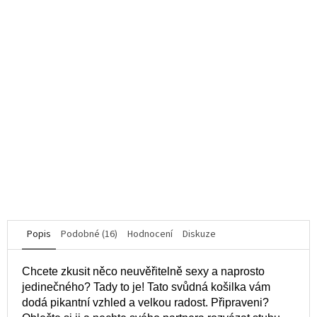
Žhavé kalhotky Dagmarie garter panties - Obsessive
K dispozici
835 Kč
DETAIL
XS/S
M/L
XL/2XL
Popis
Podobné (16)
Hodnocení
Diskuze
Chcete zkusit něco neuvěřitelně sexy a naprosto
jedinečného? Tady to je! Tato svůdná košilka vám
dodá pikantní vzhled a velkou radost. Připraveni?