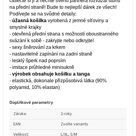
Oblečte si ji a nechte svého partnera rozvázat stuhu
na přední straně! Bude to nejlepší dárek ze všech!
Podívejte se na svůdné detaily:
-
úžasná košilka
vyrobená z jemné síťoviny a
smyslné krajky
- otevřená přední strana s možností oboustranného
svázání k sobě - zakryjte nebo odkryjte!
- sexy šněrování za krkem
- nastavitelné zapínání na zadní straně
- lesklý šperk nad poprsím
- imitace průhledné minisukně
-
výrobek obsahuje košilku a tanga
- elastická, dokonale přizpůsobivá látka (90%
polyamid, 10% elastan)
Doplňkové parametry
Záruka
:
2 roky
EAN
:
Zvolte variantu
Velikost
:
L/XL, S/M