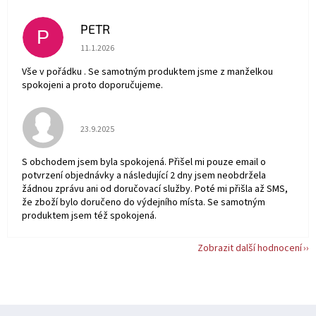
PETR
P
Hodnocení obchodu je 5 z 5 hvězdiček.
11.1.2026
Vše v pořádku . Se samotným produktem jsme z manželkou
spokojeni a proto doporučujeme.
Hodnocení obchodu je 5 z 5 hvězdiček.
23.9.2025
S obchodem jsem byla spokojená. Přišel mi pouze email o
potvrzení objednávky a následující 2 dny jsem neobdržela
žádnou zprávu ani od doručovací služby. Poté mi přišla až SMS,
že zboží bylo doručeno do výdejního místa. Se samotným
produktem jsem též spokojená.
Zobrazit další hodnocení
Z