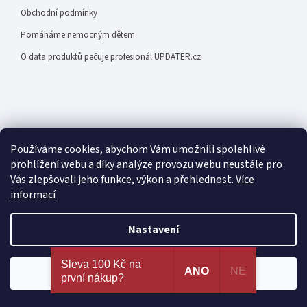
Obchodní podmínky
Pomáháme nemocným dětem
O data produktů pečuje profesionál UPDATER.cz
Facebook
Používáme cookies, abychom Vám umožnili spolehlivé
prohlížení webu a díky analýze provozu webu neustále pro
Vás zlepšovali jeho funkce, výkon a přehlednost.
Více
informací
Nastavení
Odebírat newsletter
Nejširší výběr erotických pomůcek a sexy prádla na
Sleva 100 Kč na
jednom místě. 100% spokojenost dle recenzí
ANO
NE
Souhlasím
první nákup?
ověřených zákazníků!
PŘIHLÁSIT