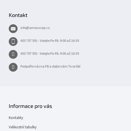
á
p
Kontakt
a
t
info
@
amoruvsip.cz
í
603 707 591 - Volejte Po-Pá: 9:00 až 16:30
603 707 591 - Volejte Po-Pá: 9:00 až 16:30
Podpořte nás na FB a dejte nám To se líbí
Informace pro vás
Kontakty
Velikostní tabulky