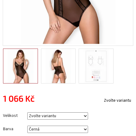
1 066 Kč
Zvolte variantu
Měrná
cena:
Velikost
Barva