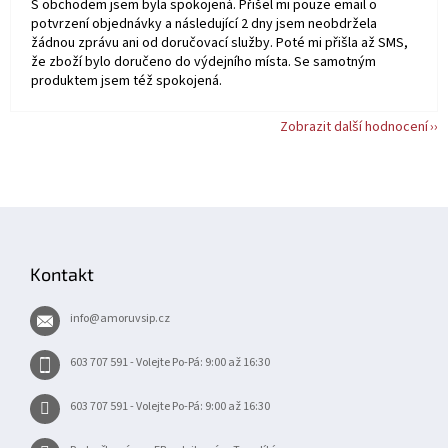
S obchodem jsem byla spokojená. Přišel mi pouze email o
potvrzení objednávky a následující 2 dny jsem neobdržela
žádnou zprávu ani od doručovací služby. Poté mi přišla až SMS,
že zboží bylo doručeno do výdejního místa. Se samotným
produktem jsem též spokojená.
Zobrazit další hodnocení
Z
á
p
Kontakt
a
t
info
@
amoruvsip.cz
í
603 707 591 - Volejte Po-Pá: 9:00 až 16:30
603 707 591 - Volejte Po-Pá: 9:00 až 16:30