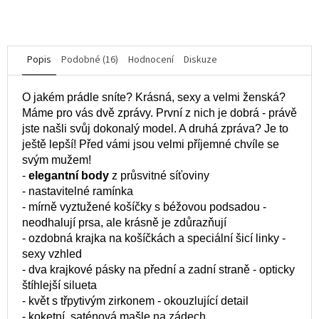
Popis
Podobné (16)
Hodnocení
Diskuze
O jakém prádle sníte? Krásná, sexy a velmi ženská?
Máme pro vás dvě zprávy. První z nich je dobrá - právě
jste našli svůj dokonalý model. A druhá zpráva? Je to
ještě lepší! Před vámi jsou velmi příjemné chvíle se
svým mužem!
-
elegantní body
z průsvitné síťoviny
- nastavitelné ramínka
- mírně vyztužené košíčky s béžovou podsadou -
neodhalují prsa, ale krásně je zdůrazňují
- ozdobná krajka na košíčkách a speciální šicí linky -
sexy vzhled
- dva krajkové pásky na přední a zadní straně - opticky
štíhlejší silueta
- květ s třpytivým zirkonem - okouzlující detail
- koketní, saténová mašle na zádech