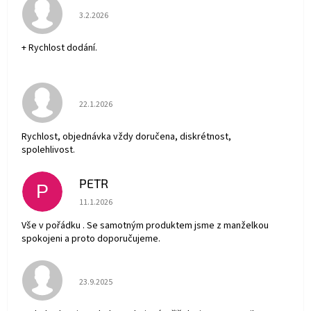
Hodnocení obchodu je 5 z 5 hvězdiček.
3.2.2026
+ Rychlost dodání.
Hodnocení obchodu je 5 z 5 hvězdiček.
22.1.2026
Rychlost, objednávka vždy doručena, diskrétnost,
spolehlivost.
PETR
P
Hodnocení obchodu je 5 z 5 hvězdiček.
11.1.2026
Vše v pořádku . Se samotným produktem jsme z manželkou
spokojeni a proto doporučujeme.
Hodnocení obchodu je 5 z 5 hvězdiček.
23.9.2025