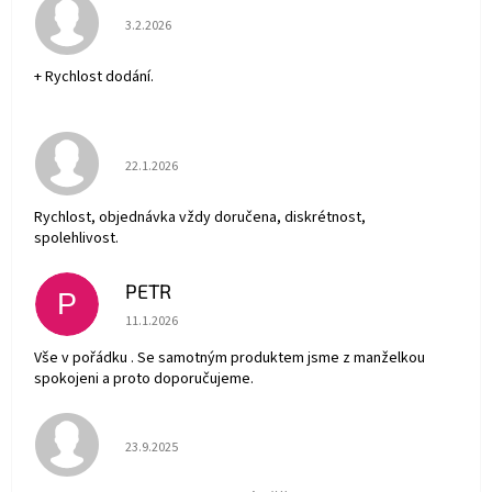
Hodnocení obchodu je 5 z 5 hvězdiček.
3.2.2026
+ Rychlost dodání.
Hodnocení obchodu je 5 z 5 hvězdiček.
22.1.2026
Rychlost, objednávka vždy doručena, diskrétnost,
spolehlivost.
PETR
P
Hodnocení obchodu je 5 z 5 hvězdiček.
11.1.2026
Vše v pořádku . Se samotným produktem jsme z manželkou
spokojeni a proto doporučujeme.
Hodnocení obchodu je 5 z 5 hvězdiček.
23.9.2025