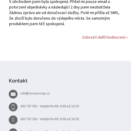
S obchodem jsem byla spokojená. Přišel mi pouze email o
potvrzení objednávky a následující 2 dny jsem neobdržela
žádnou zprávu ani od doručovací služby. Poté mi přišla až SMS,
že zboží bylo doručeno do výdejního místa. Se samotným
produktem jsem též spokojená.
Zobrazit další hodnocení
Z
á
p
Kontakt
a
t
info
@
amoruvsip.cz
í
603 707 591 - Volejte Po-Pá: 9:00 až 16:30
603 707 591 - Volejte Po-Pá: 9:00 až 16:30