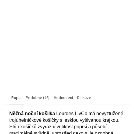
Vášnivý podvazkový pás Loventy garter belt - Obsessive
Průměrné
hodnocení
K dispozici
produktu
je
835 Kč
5,0
z
5
DETAIL
hvězdiček.
S/M
L/XL
Popis
Podobné (16)
Hodnocení
Diskuze
N
ěžná
noční košilka
Lourdes LivCo má nevyztužené
trojúhelníčkové košíčky s lesklou vyšívanou krajkou.
Střih košíčků zvýrazní velikost poprsí a působí
maximálně svůdně, uprostřed dekoltu je ozdobná