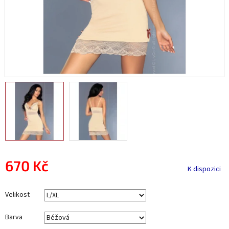
670 Kč
K dispozici
Měrná
cena:
Velikost
Barva