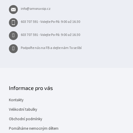
t
info
@
amoruvsip.cz
í
603 707 591 - Volejte Po-Pá: 9:00 až 16:30
603 707 591 - Volejte Po-Pá: 9:00 až 16:30
Podpořte nás na FB a dejte nám To se líbí
Informace pro vás
Kontakty
Velikostní tabulky
Obchodní podmínky
Pomáháme nemocným dětem