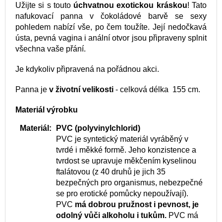
Užijte si s touto
úchvatnou exotickou kráskou
! Tato
nafukovací panna v čokoládové barvě
se sexy
pohledem
nabízí vše, po čem toužíte. Její nedočkavá
ústa, pevná vagina i anální otvor jsou připraveny splnit
všechna vaše přání.
Je kdykoliv připravená na pořádnou akci.
Panna je
v životní velikosti
- celková délka 155 cm.
Materiál výrobku
Materiál:
PVC (polyvinylchlorid)
PVC je syntetický materiál vyráběný v
tvrdé i měkké formě. Jeho konzistence a
tvrdost se upravuje měkčením kyselinou
ftalátovou (z 40 druhů je jich 35
bezpečných pro organismus, nebezpečné
se pro erotické pomůcky nepoužívají).
PVC
má dobrou pružnost i pevnost, je
odolný vůči alkoholu i tukům.
PVC má