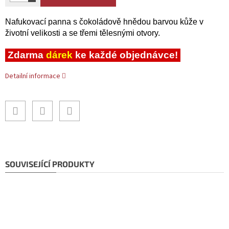
Nafukovací panna s čokoládově hnědou barvou kůže v
životní velikosti a se třemi tělesnými otvory.
Zdarma
dárek
ke každé objednávce!
Detailní informace
SOUVISEJÍCÍ PRODUKTY
Doporučujeme!