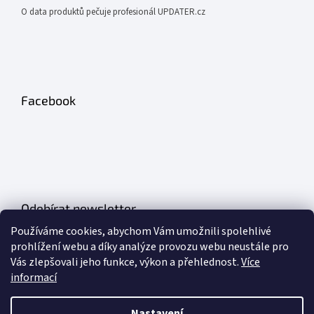
O data produktů pečuje profesionál UPDATER.cz
Facebook
Odebírat newsletter
Používáme cookies, abychom Vám umožnili spolehlivé
Vložte svůj e-mail a my vám budeme zasílat informace o nových
prohlížení webu a díky analýze provozu webu neustále pro
produktech na našem e-shopu.
Vás zlepšovali jeho funkce, výkon a přehlednost.
Více
informací
E-mail
Nastavení