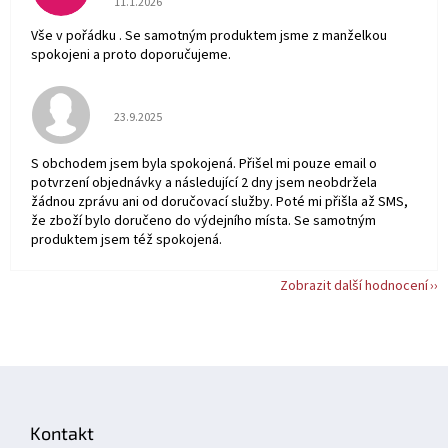
11.1.2026
Vše v pořádku . Se samotným produktem jsme z manželkou
spokojeni a proto doporučujeme.
Hodnocení obchodu je 5 z 5 hvězdiček.
23.9.2025
S obchodem jsem byla spokojená. Přišel mi pouze email o
potvrzení objednávky a následující 2 dny jsem neobdržela
žádnou zprávu ani od doručovací služby. Poté mi přišla až SMS,
že zboží bylo doručeno do výdejního místa. Se samotným
produktem jsem též spokojená.
Zobrazit další hodnocení
Z
á
p
Kontakt
a