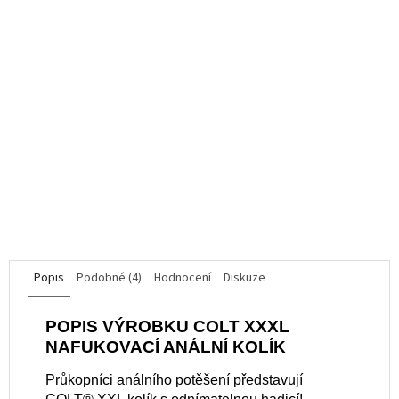
Lubrikační gel Orgasmus WATERGLIDE 300 ml
Průměrné
hodnocení
K dispozici
produktu
je
463 Kč
5,0
z
5
DO KOŠÍKU
hvězdiček.
Popis
Podobné (4)
Hodnocení
Diskuze
POPIS VÝROBKU COLT XXXL
NAFUKOVACÍ ANÁLNÍ KOLÍK
Průkopníci análního potěšení představují