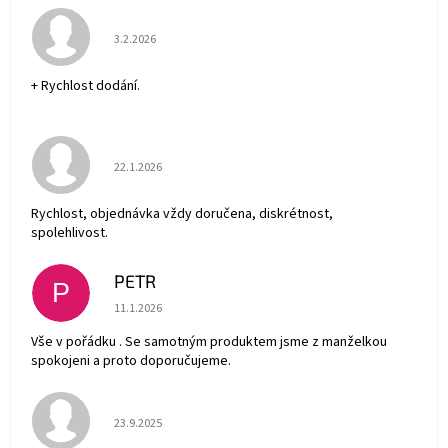
Hodnocení obchodu je 5 z 5 hvězdiček.
3.2.2026
+ Rychlost dodání.
Hodnocení obchodu je 5 z 5 hvězdiček.
22.1.2026
Rychlost, objednávka vždy doručena, diskrétnost,
spolehlivost.
PETR
P
Hodnocení obchodu je 5 z 5 hvězdiček.
11.1.2026
Vše v pořádku . Se samotným produktem jsme z manželkou
spokojeni a proto doporučujeme.
Hodnocení obchodu je 5 z 5 hvězdiček.
23.9.2025