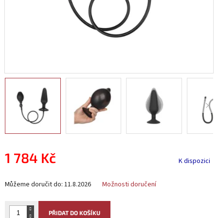
1 784 Kč
K dispozici
Měrná
Můžeme doručit do:
11.8.2026
Možnosti doručení
cena:
PŘIDAT DO KOŠÍKU