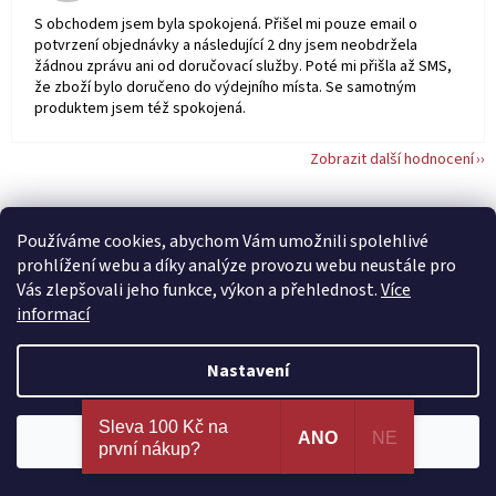
S obchodem jsem byla spokojená. Přišel mi pouze email o
potvrzení objednávky a následující 2 dny jsem neobdržela
žádnou zprávu ani od doručovací služby. Poté mi přišla až SMS,
že zboží bylo doručeno do výdejního místa. Se samotným
produktem jsem též spokojená.
Zobrazit další hodnocení
Používáme cookies, abychom Vám umožnili spolehlivé
Z
prohlížení webu a díky analýze provozu webu neustále pro
á
Vás zlepšovali jeho funkce, výkon a přehlednost.
Více
p
informací
Kontakt
a
t
Nastavení
info
@
amoruvsip.cz
í
Nejširší výběr erotických pomůcek a sexy prádla na
603 707 591 - Volejte Po-Pá: 9:00 až 16:30
Sleva 100 Kč na
jednom místě. 100% spokojenost dle recenzí
ANO
NE
Souhlasím
první nákup?
ověřených zákazníků!
603 707 591 - Volejte Po-Pá: 9:00 až 16:30