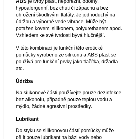
ABS
je tvrdý plast, neporézní, odolný,
hypoalergenní, bez chuti či zápachu a bez
ohrožení škodlivými ftaláty. Je jednoduchý na
údržbu a výborně vede vibrace. Může být
potažen kovem, silikonem, polyurethanem apod.
Vzhledem ke své tvrdosti bývá hlučnější.
V této kombinaci je funkční tělo erotické
pomůcky vyrobeno ze silikonu a ABS plast se
používá pro funkční prvky jako tlačítka, držadla
atd.
Údržba
Na silikonové části používejte pouze dezinfekce
bez alkoholu, případně pouze teplou vodu a
mýdlo, žádné agresivní prostředky.
Lubrikant
Do styku se silikonovou částí pomůcky může
přijít pouze lubrikant na bázi vody nebo