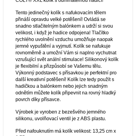
COLT® XXL kolík s odnímatelnou hadicí!
Tento jedinečný kolík s nafukovacím tělem
přináší opravdu velké potěšení! Ovládá se
snadno stlačitelným balónkem a udrží si svou
velikost, i když je hadice odpojena! Tlačítko
rychlého uvolnění vzduchu umožňuje naopak
jemné vypuštění a vyjmutí. Kolík se nafukuje
rovnoměrně a umožní Vám si naplno vychutnat
vzrušující svět anální stimulace! Silikonový kolík
je flexibilní a přizpůsobí se Vašemu tělu.
Výkonný podstavec s přísavkou je perfektní pro
další kreativní potěšení! Kolík lze tedy použít s
hadičkou a balónkem nebo jejich snadným
odnětím můžete kolík připevnit na rovný hladký
povrch díky přísavce.
Výrobek je vyroben z bezešvého jemného
silikonu, uvolňovací ventil je z ABS plastu.
Před nafouknutím má kolík velikost: 13,25 cm x